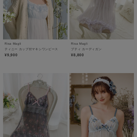
Risa Magli
Risa Magli
ティニー カップ付マキシワンピース
プティ カーディガン
¥9,900
¥8,800