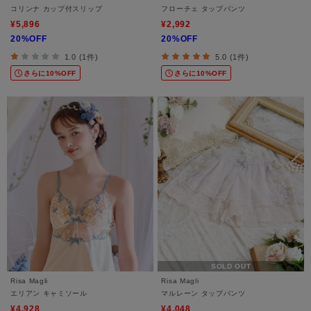
コリンナ カップ付スリップ
フローチェ タップパンツ
¥5,896
¥2,992
20%OFF
20%OFF
1.0 (1件)
5.0 (1件)
さらに10%OFF
さらに10%OFF
SOLD OUT
Risa Magli
Risa Magli
エリアン キャミソール
マルレーン タップパンツ
¥4,928
¥4,048