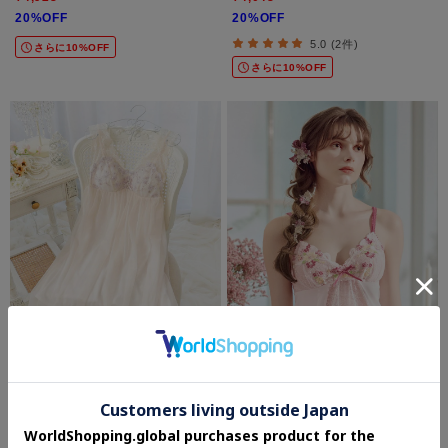
20%OFF
20%OFF
5.0 (2件)
さらに10%OFF
さらに10%OFF
SOLD OUT
SOLD OUT
Risa Magli
Risa Magli
フェナ カップ付ワンピース
ダニエラ キャミソール
¥6,864
¥6,160
20%OFF
30%OFF