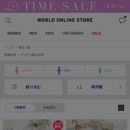
WOMEN
MEN
KIDS
LIFE GOODS
SALE
トップ
商品一覧
検索結果 ： アイテム数
142
件
LADIES
MEN
KIDS
絞り込む
表示順
1色表示
全色表示