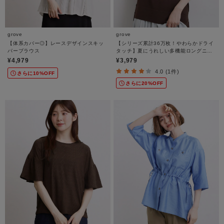
grove
grove
【体系カバー◎】レースデザインスキッ
【シリーズ累計36万枚！やわらかドライ
パーブラウス
タッチ】夏にうれしい多機能ロングニッ
ト
¥4,979
¥3,979
4.0 (1件)
さらに10%OFF
さらに20%OFF