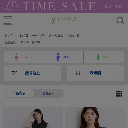
トップ
【公式】grove（グローブ）の通販
商品一覧
検索結果 ： アイテム数
50
件
LADIES
MEN
KIDS
絞り込む
表示順
1色表示
全色表示