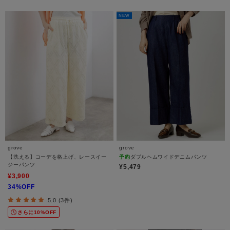
NEW
grove
grove
【洗える】コーデを格上げ、レースイー
予約
ダブルヘムワイドデニムパンツ
ジーパンツ
¥5,479
¥3,900
34%OFF
5.0 (3件)
さらに10%OFF