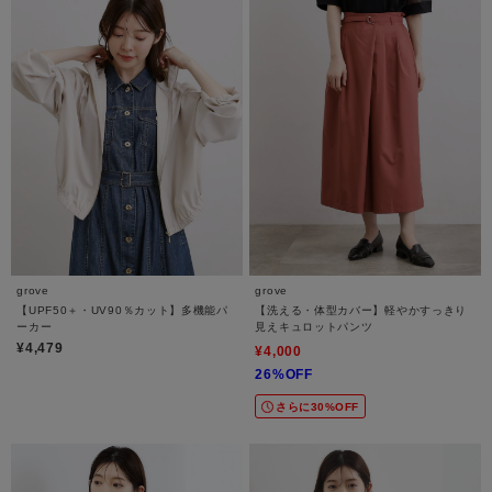
grove
grove
【UPF50＋・UV90％カット】多機能パ
【洗える・体型カバー】軽やかすっきり
ーカー
見えキュロットパンツ
¥4,479
¥4,000
26%OFF
さらに30%OFF