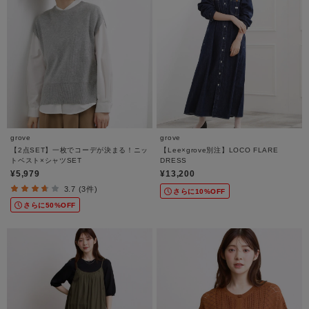
grove
grove
【2点SET】一枚でコーデが決まる！ニッ
【Lee×grove別注】LOCO FLARE
トベスト×シャツSET
DRESS
¥5,979
¥13,200
3.7 (3件)
さらに10%OFF
さらに50%OFF