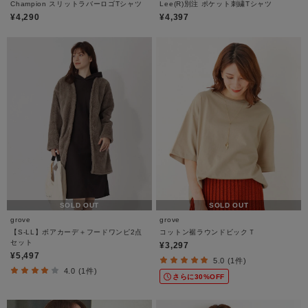
Champion スリットラバーロゴTシャツ
Lee(R)別注 ポケット刺繍Tシャツ
¥4,290
¥4,397
SOLD OUT
SOLD OUT
grove
grove
【S-LL】ボアカーデ＋フードワンピ2点
コットン裾ラウンドビックＴ
セット
¥3,297
¥5,497
5.0 (1件)
4.0 (1件)
さらに30%OFF