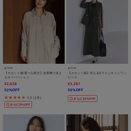
grove
grove
【カセット服/選べる着丈】洗濯機で洗え
【カセット服】洗えるAラインキャミワン
るオーバーシャツ
ピース
¥2,638
¥3,297
52%OFF
50%OFF
5.0 (1件)
さらに10%OFF
さらに5%OFF