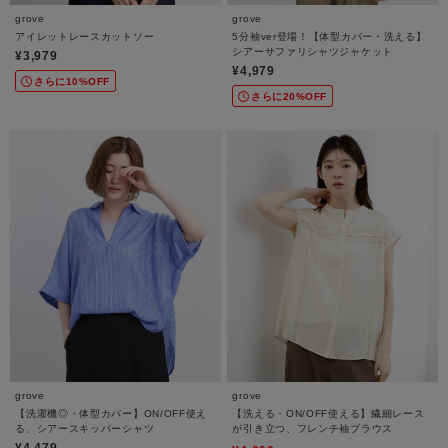
grove
grove
アイレットレースカットソー
5分袖ver登場！【体型カバー・洗える】
シアーサファリシャツジャケット
¥3,979
¥4,979
さらに10%OFF
さらに20%OFF
grove
grove
【洗濯機◎・体型カバー】ON/OFF使え
【洗える・ON/OFF使える】繊細レース
る、シアースキッパーシャツ
が引き立つ、フレンチ袖ブラウス
¥4,479