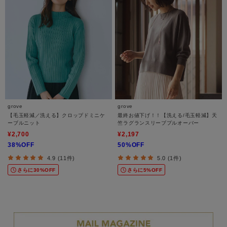
grove
grove
【毛玉軽減／洗える】クロップドミニケ
最終お値下げ！！【洗える/毛玉軽減】天
ーブルニット
竺ラグランスリーブプルオーバー
¥2,700
¥2,197
38%OFF
50%OFF
4.9 (11件)
5.0 (1件)
さらに30%OFF
さらに5%OFF