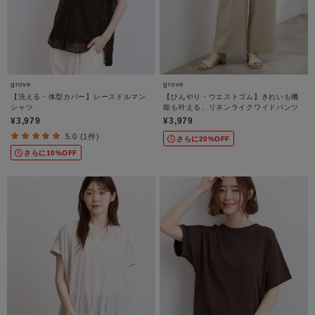
grove
grove
【洗える・体型カバー】レースドルマン
【ひんやり・ウエストゴム】きれいも機
シャツ
能も叶える、リネンライクワイドパンツ
¥3,979
¥3,979
5.0 (1件)
さらに20%OFF
さらに10%OFF