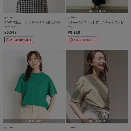
SOLD OUT
grove
grove
EDWIN別注 ヴィンテージロゴ裏毛プル
【Leeバイイング】デニムキャミワンピ
オーバー
ース
¥6,597
¥8,910
さらに30%OFF
さらに10%OFF
SOLD OUT
SOLD OUT
grove
grove