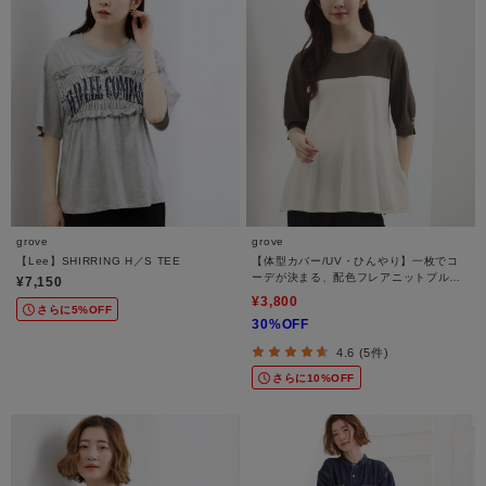
grove
grove
【Lee】SHIRRING H／S TEE
【体型カバー/UV・ひんやり】一枚でコ
ーデが決まる、配色フレアニットプルオ
¥7,150
ーバー
¥3,800
さらに5%OFF
30%OFF
4.6 (5件)
さらに10%OFF