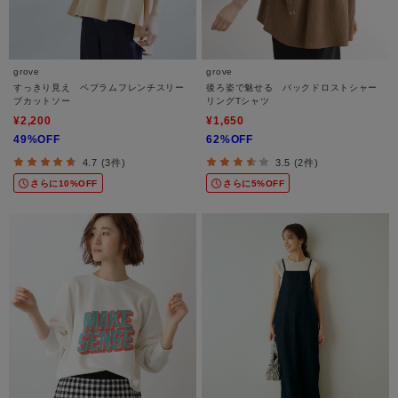
grove
grove
すっきり見え ペプラムフレンチスリー
後ろ姿で魅せる バックドロストシャー
ブカットソー
リングTシャツ
¥2,200
¥1,650
49%OFF
62%OFF
4.7 (3件)
3.5 (2件)
さらに10%OFF
さらに5%OFF