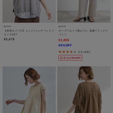
grove
grove
【体系カバー◎】ニット×インナーシャツ
ロープベルトで差がつく 洗練リラックス
タンクSET
パンツ
¥5,479
¥1,650
66%OFF
3.8 (4件)
さらに5%OFF