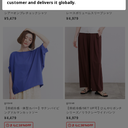
grove
grove
シアーオンブレチェックシャツ
レースボリュームスリーブシャツ
¥5,479
¥4,979
grove
grove
【持続冷感・体型カバー】サテンパイピ
【持続冷感/SET UP可】ひんやりポンチ
ングドルマンカットソー
シリーズ／リラクシーワイドパンツ
¥4,479
¥4,979
さらに10%OFF
さらに30%OFF