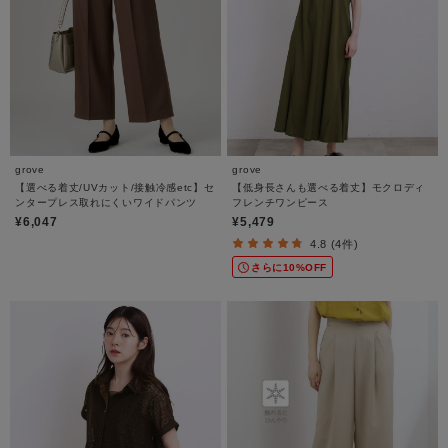
grove
grove
【選べる着丈/UVカット/接触冷感etc】セ
【低身長さんも選べる着丈】モクロディ
ンタープレス取れにくいワイドパンツ
フレンチワンピース
¥6,047
¥5,479
4.8 (4件)
さらに10%OFF