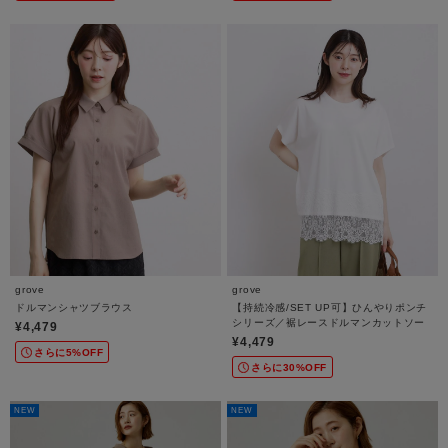
grove
grove
ドルマンシャツブラウス
【持続冷感/SET UP可】ひんやりポンチ
シリーズ／裾レースドルマンカットソー
¥4,479
¥4,479
さらに5%OFF
さらに30%OFF
NEW
NEW