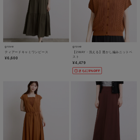
grove
grove
ティアードキャミワンピース
【2WAY・洗える】透かし編みニットベ
スト
¥6,600
¥4,479
さらに5%OFF