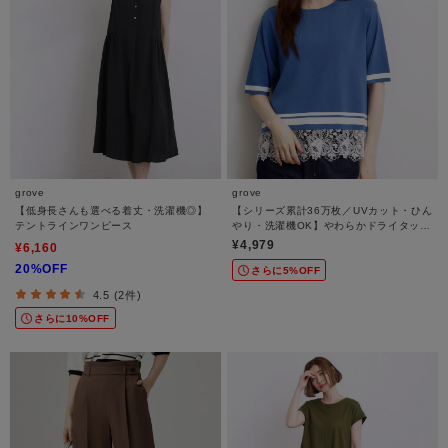
grove
grove
【低身長さんも選べる着丈・洗濯機◎】
【シリーズ累計36万枚／UVカット・ひん
テントラインワンピース
やり・洗濯機OK】やわらかドライタッチ
レースドッキングニット
¥4,979
¥6,160
20%OFF
さらに5%OFF
4.5 (2件)
さらに10%OFF