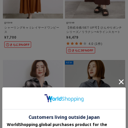
grove
grove
シャーリングキャミレイヤードワンピー
【持続冷感/SET UP可】ひんやりポンチ
ス
シリーズ／リラクシーAラインスカート
¥7,700
¥4,479
4.0 (1件)
さらに5%OFF
さらに30%OFF
NEW