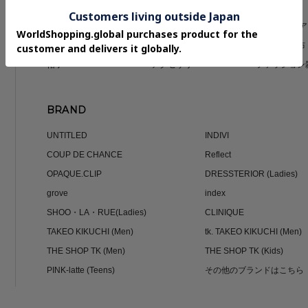
MEN
トップス
パンツ
ジャケット/
スーツ
シューズ
バッグ・財布
帽子
アクセサリー
ファッション
BRAND
UNTITLED
INDIVI
COUP DE CHANCE
Reflect
OPAQUE.CLIP
DRESSTERIOR (Ladies)
grove
index
SHOO・LA・RUE(Ladies)
CLINIQUE
TAKEO KIKUCHI (Men)
tk. TAKEO KIKUCHI (Men)
THE SHOP TK (Men)
THE SHOP TK (Kids)
PINK-latte (Teens)
その他のブランドはこちら