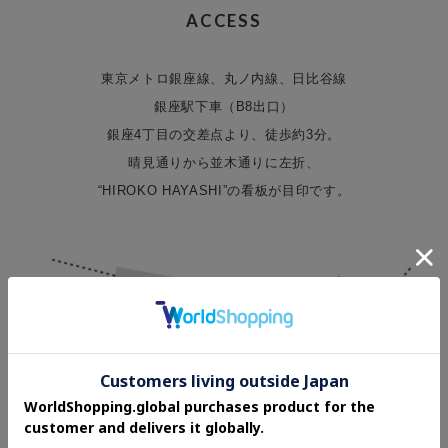
ACCESS
東京メトロ銀座線、丸ノ内線、日比谷線
銀座駅下車（B8出口）
銀座4丁目の交差点より、徒歩約3分。
晴見通りから並木通りに左折、
“HIROKO HAYASHI”の看板が目印です。