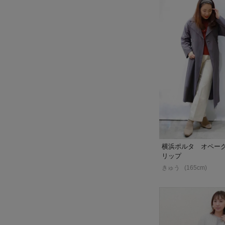
横浜ポルタ オペー
リップ
きゅう
(165cm)