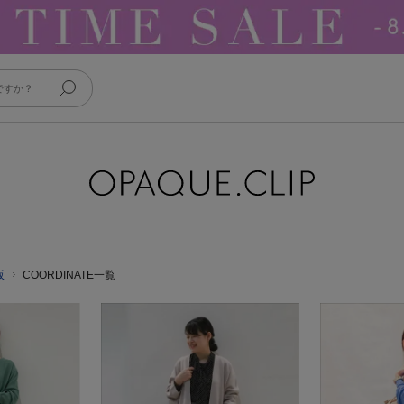
販
COORDINATE一覧