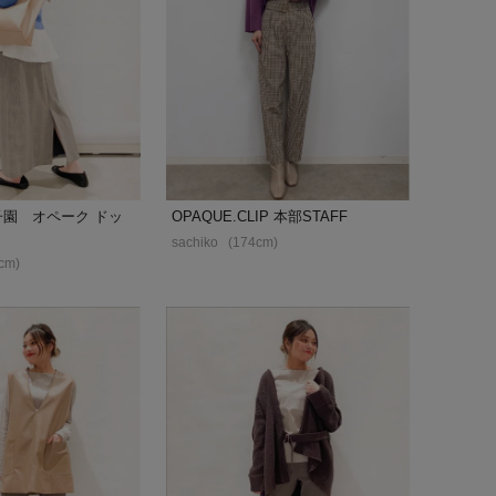
園 オペーク ドッ
OPAQUE.CLIP 本部STAFF
sachiko
(174cm)
cm)