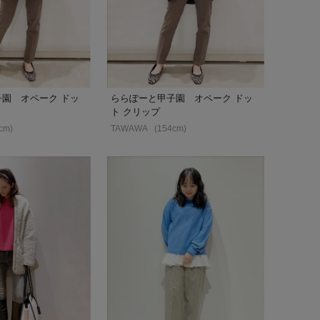
園 オペーク ドッ
ららぽーと甲子園 オペーク ドッ
ト クリップ
cm)
TAWAWA
(154cm)