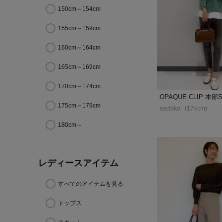
150cm～154cm
155cm～159cm
160cm～164cm
165cm～169cm
170cm～174cm
OPAQUE.CLIP 本部S
175cm～179cm
sachiko
(174cm)
180cm～
レディースアイテム
すべてのアイテムを見る
トップス