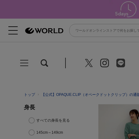
トップ
【公式】OPAQUE.CLIP（オペークドットクリップ）の通
身長
すべての身長を見る
145cm～149cm