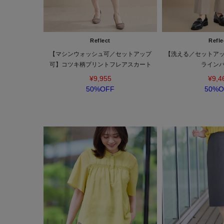
Reflect
Refle
【マシンウォッシュ可／セットアップ
【洗える／セットア
可】コツキ柄プリントフレアスカート
ライン
¥9,955
¥9,4
50%OFF
50%O