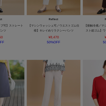
ct
Reflect
ップ可】ストレート
【マシンウォッシュ可／ウエストゴム仕
【接触冷感／マ
パンツ
様】キレイめリラクシーパンツ
スト総ゴム】ワ
60
¥8,470
FF
50%OFF
5