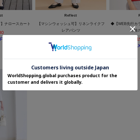
ct
Reflect
可】ナロースカート
【マシンウォッシュ可】リネンライクフ
◆【WEB先行カ
レアパンツ
分袖
80
FF
¥7,480
¥4,1
50%OFF
MA