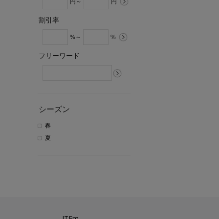
円～
円
割引率
%～
%
フリーワード
シーズン
春
夏
ITEm