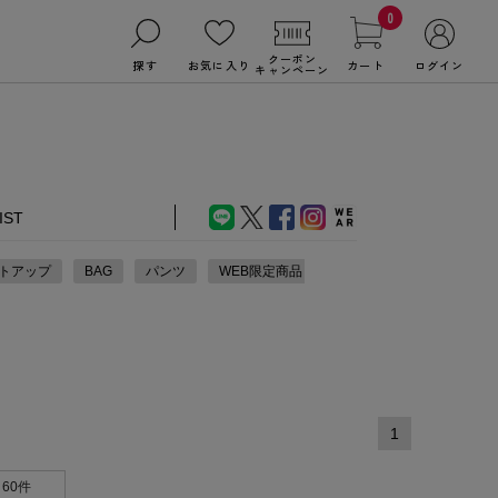
0
クーポン
探す
お気に入り
カート
ログイン
キャンペーン
IST
トアップ
BAG
パンツ
WEB限定商品
1
60件