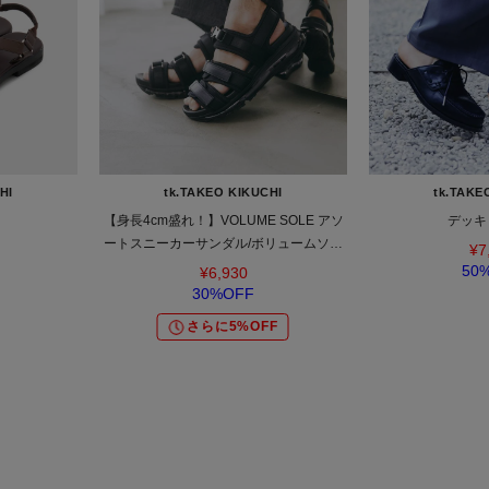
HI
tk.TAKEO KIKUCHI
tk.TAKE
【身長4cm盛れ！】VOLUME SOLE アソ
デッキ
ートスニーカーサンダル/ボリュームソー
¥7
ル/クリアソール/ハイソール/スニーカーソ
50
¥6,930
ール
30%OFF
さらに5%OFF