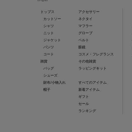
トップス
アクセサリー
カットソー
ネクタイ
シャツ
マフラー
ニット
グローブ
ジャケット
ベルト
パンツ
眼鏡
コート
コスメ・フレグランス
雑貨
その他雑貨
バッグ
ラッピングキット
シューズ
財布/小物入れ
すべてのアイテム
帽子
新着アイテム
ギフト
セール
ランキング