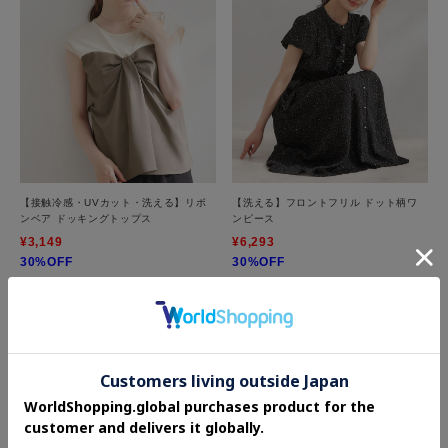
【接触冷感・UVカット・洗える】リボ
【洗える】フロントフリル ドット柄ワ
ンベア ドッキングトップス
ンピース
¥3,149
¥6,293
30%OFF
30%OFF
More
RECOMMEND