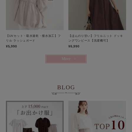
【UVカット・吸水速乾・撥水加工】フ
【ほんのり甘い】フリルニット ドッキ
リル ラッシュガード
ングワンピース【洗濯機可】
¥5,990
¥6,990
More
BLOG