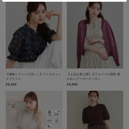
【楊柳シフォンで涼しく】フリルチェッ
【上品な透け感】ダブルパール調釦 愛
クブラウス
されシアーカーディガン
¥5,500
¥4,990