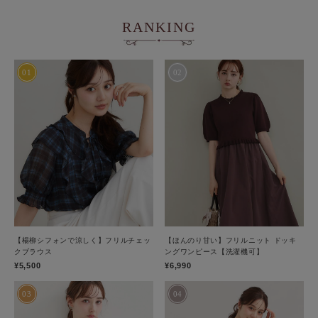
RANKING
【楊柳シフォンで涼しく】フリルチェッ
【ほんのり甘い】フリルニット ドッキ
クブラウス
ングワンピース【洗濯機可】
¥5,500
¥6,990