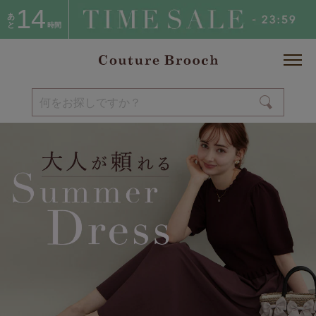
14
あ
と
時間