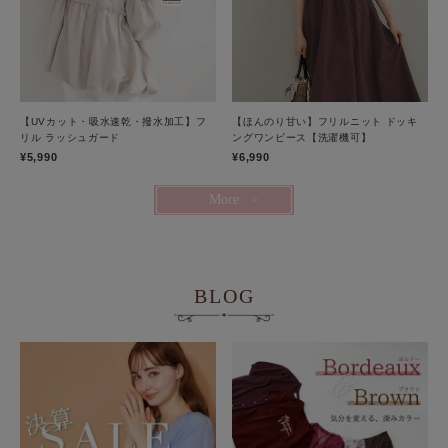
【UVカット・吸水速乾・撥水加工】フ
【ほんのり甘い】フリルニット ドッキ
リル ラッシュガード
ングワンピース【洗濯機可】
¥5,990
¥6,990
More
BLOG