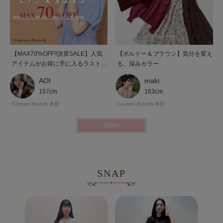
【MAX70%OFF!!決算SALE】人気
【ボルドー＆ブラウン】気分を変え
アイテムがお得に手に入るラストチ
る、深みカラー
ャンス！
AOI
maki
157cm
163cm
Couture Brooch 本部
Couture Brooch 本部
More
SNAP