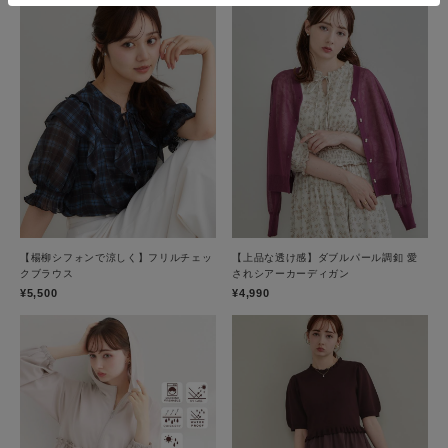
【楊柳シフォンで涼しく】フリルチェッ
【上品な透け感】ダブルパール調釦 愛
クブラウス
されシアーカーディガン
¥5,500
¥4,990