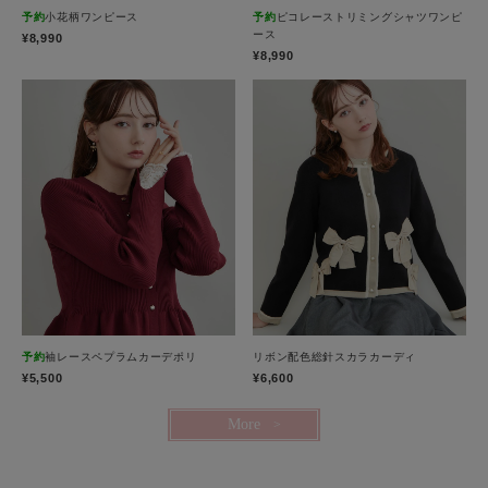
予約
小花柄ワンピース
予約
ピコレーストリミングシャツワンピ
ース
¥8,990
¥8,990
予約
袖レースペプラムカーデポリ
リボン配色総針スカラカーディ
¥5,500
¥6,600
More