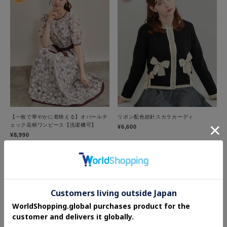
【一枚で華やかに着映える】オパールチ
リボン配色総針スカラカーディ
ェック花柄ワンピース【洗濯機可】
¥6,600
¥8,990
More
RECOMMEND