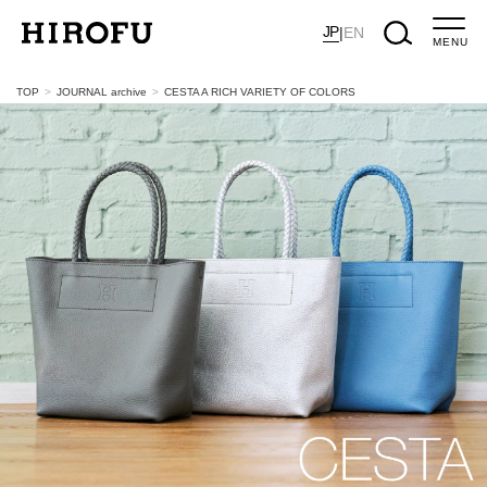
JP
|
EN
MENU
TOP
JOURNAL archive
CESTA A RICH VARIETY OF COLORS