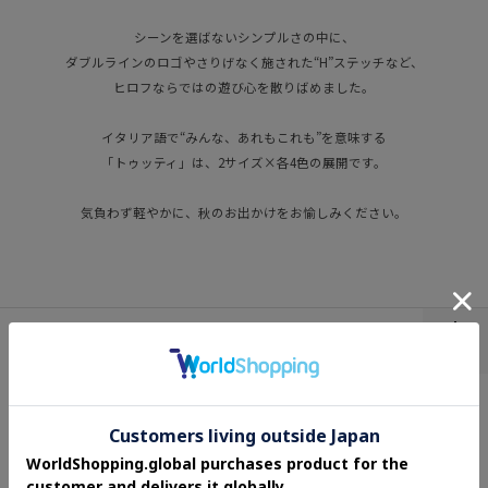
シーンを選ばないシンプルさの中に、
ダブルラインのロゴやさりげなく施された“H”ステッチなど、
ヒロフならではの遊び心を散りばめました。
イタリア語で“みんな、あれもこれも”を意味する
「トゥッティ」は、2サイズ×各4色の展開です。
気負わず軽やかに、秋のお出かけをお愉しみください。
TOP
ITEMS
BAG
全てを見る
トートバッグ