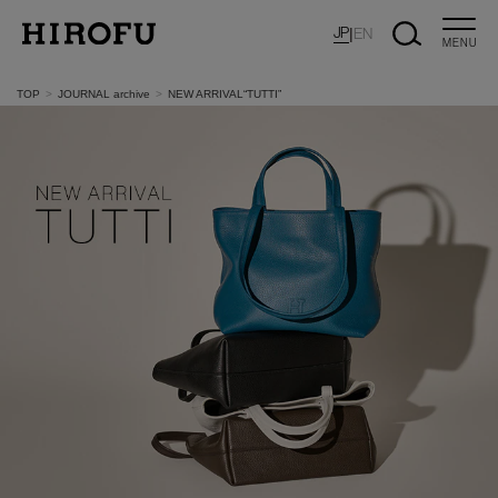
JP
|
EN
MENU
TOP
JOURNAL archive
NEW ARRIVAL“TUTTI”