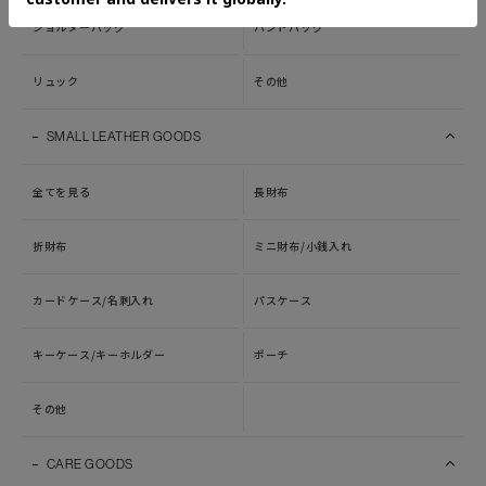
ショルダーバッグ
ハンドバッグ
リュック
その他
SMALL LEATHER GOODS
全てを見る
長財布
折財布
ミニ財布/小銭入れ
カードケース/名刺入れ
パスケース
キーケース/キーホルダー
ポーチ
その他
CARE GOODS