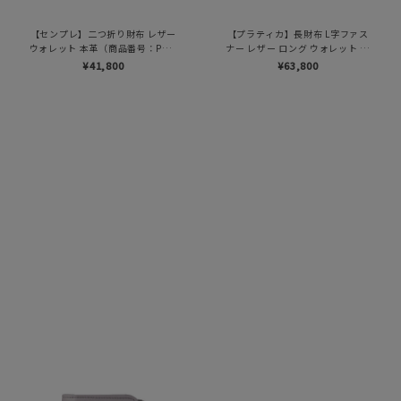
【センプレ】二つ折り財布 レザー
【プラティカ】長財布 L字ファス
ウォレット 本革（商品番号：P25-
ナー レザー ロング ウォレット 本
50704）
革（商品番号：P25-50502）
¥41,800
¥63,800