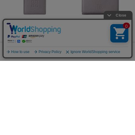
【センプレ】パスケース レザー
【センプレ】二つ折り財布 レザー
本革（商品番号：P25-50002）
ウォレット 本革（商品番号：P25-
50101）
¥16,500
¥49,500
0
メニュー
スナップ
探す
お気に入り
カート