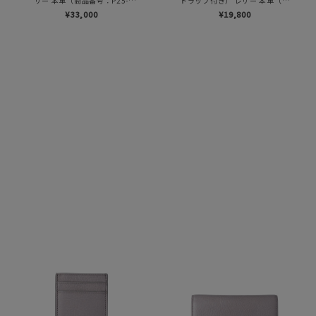
ザー 本革（商品番号：P25-
トラップ付き） レザー 本革（商
50811）
品番号：P25-50013）
¥33,000
¥19,800