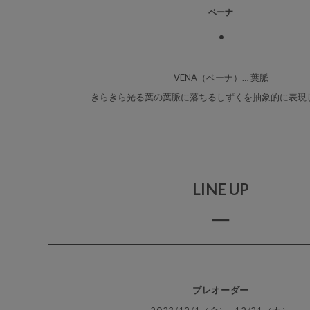
ベーナ
VENA（ベーナ）… 葉脈
きらきら光る葉の葉脈に落ちるしずくを
抽象的に表現
LINE UP
プレオーダー