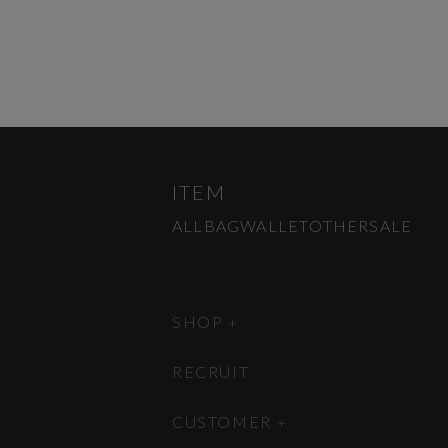
ITEM
ALL
BAG
WALLET
OTHER
SALE
SHOP
RECRUIT
CUSTOMER