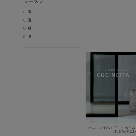
シーズン
春
夏
秋
冬
＜CUCINETTA＞アルミホ
れる新作コ