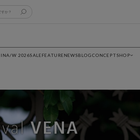
 IN
A/W 2026
SALE
FEATURE
NEWS
BLOG
CONCEPT
SHOP