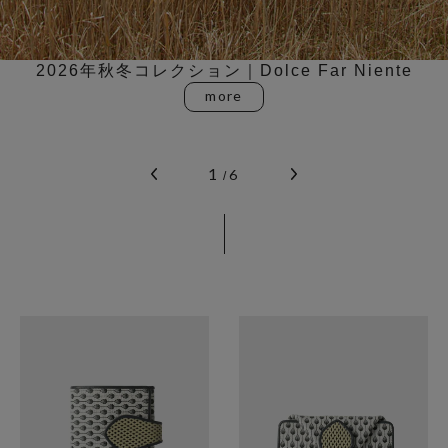
気分や荷物の量に合わせて、自由に形を変えられ
チョコレートの包み紙のように上品で甘美なデザ
2026年秋冬コレクション｜Dolce Far Niente
遊び心と好奇心の赴くがままに旅に出よう｜
COLLECTION LINE｜CRESPA
MAX50%OFF｜FINAL SALE
るミニボストン
COMODA
イン
1
6
/
NEW IN