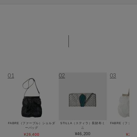
RANKING
01
02
03
FABRE（ファーブル）ショルダ
STILLA（スティラ）長財布ミ
FABRE（ファー
ーバッグ
ニ
ッグ
¥46,200
¥26,400
¥27,7