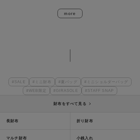
more
ITEM
#SALE
#ミニ財布
#夏バッグ
#ミニショルダーバッグ
#WEB限定
#GIRASOLE
#STAFF SNAP
財布をすべて見る
長財布
折り財布
マルチ財布
小銭入れ