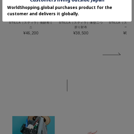
STILLA（スティラ）長財布ミ
STILLA（スティラ）薄型二つ
STILLA（ステ
ニ
折り財布
ーバッ
¥46,200
¥38,500
¥69,3
FEATURE