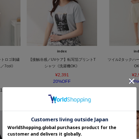
index
in
ントロゴ刺繍
【接触冷感／UVケア】転写箔プリントT
ツイル2タックハ
／7col》
シャツ《洗濯機OK》
O
¥2,391
¥2,
20%OFF
50%
11件)
5.0 (2件)