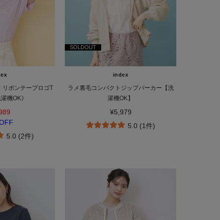
SOLDOUT
dex
index
】リボンテープロゴT
ラメ裏毛コンパクトジップパーカー【洗
濯機OK》
濯機OK】
989
¥5,979
OFF
5.0 (1件)
5.0 (2件)