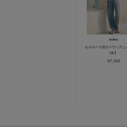
index
セルロース混カーヴィデニ
OK】
¥7,150