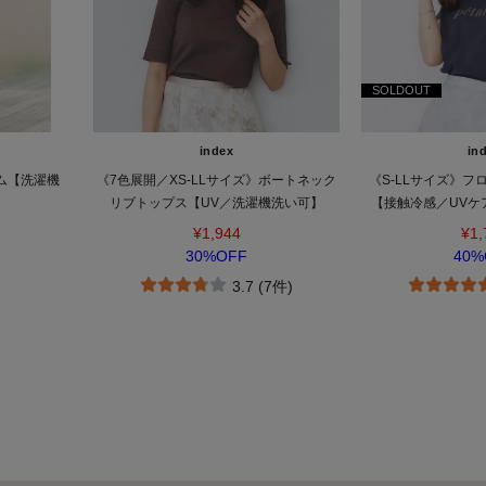
SOLDOUT
index
in
ム【洗濯機
《7色展開／XS-LLサイズ》ボートネック
《S-LLサイズ》フ
リブトップス【UV／洗濯機洗い可】
【接触冷感／UVケ
¥1,944
¥1,
30%OFF
40%
3.7 (7件)