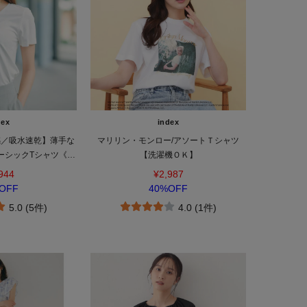
dex
index
感／吸水速乾】薄手な
マリリン・モンロー/アソートＴシャツ
ーシックTシャツ《洗
【洗濯機ＯＫ】
3L／6col》
944
¥2,987
OFF
40%OFF
5.0 (5件)
4.0 (1件)