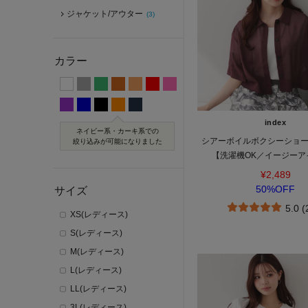
ジャケット/アウター
(3)
カラー
index
ネイビー系・カーキ系での
シアーボイルボクシーショ
絞り込みが可能になりました
【洗濯機OK／イージーア
¥2,489
50%OFF
サイズ
5.0 
XS(レディース)
S(レディース)
M(レディース)
L(レディース)
LL(レディース)
3L(レディース)