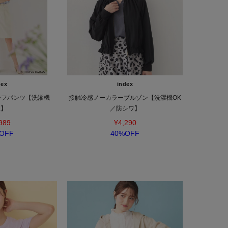
dex
index
ーフパンツ【洗濯機
接触冷感ノーカラーブルゾン【洗濯機OK
K】
／防シワ】
989
¥4,290
OFF
40%OFF