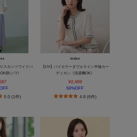
dex
index
りスカンツワイドパ
【UV】バイカラーダブルライン半袖カー
OK/防シワ》
ディガン《洗濯機OK》
587
¥2,489
OFF
50%OFF
5.0 (1件)
4.8 (6件)