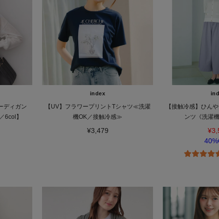
index
in
ーディガン
【UV】フラワープリントTシャツ≪洗濯
【接触冷感】ひんや
6col】
機OK／接触冷感≫
ンツ《洗濯機
¥3,479
¥3,
40%