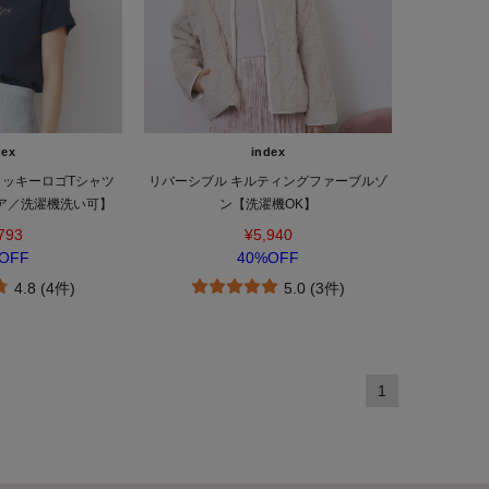
dex
index
ロッキーロゴTシャツ
リバーシブル キルティングファーブルゾ
ア／洗濯機洗い可】
ン【洗濯機OK】
793
¥5,940
OFF
40%OFF
4.8 (4件)
5.0 (3件)
1