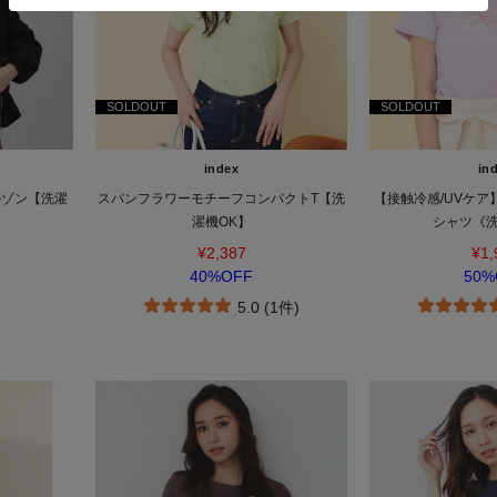
SOLDOUT
SOLDOUT
index
in
ルゾン【洗濯
スパンフラワーモチーフコンパクトT【洗
【接触冷感/UVケア
濯機OK】
シャツ《洗
¥2,387
¥1,
40%OFF
50%
5.0 (1件)