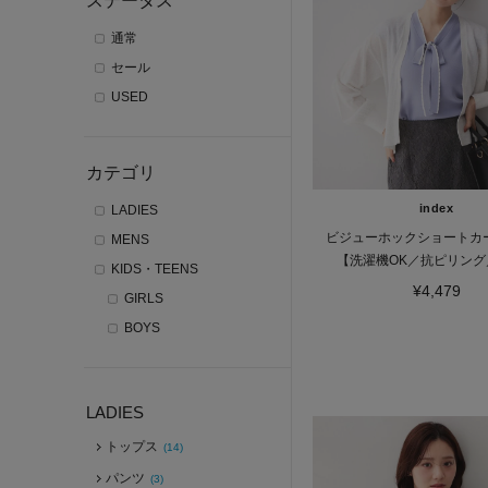
ステータス
通常
セール
USED
カテゴリ
index
LADIES
ビジューホックショートカ
MENS
【洗濯機OK／抗ピリング／
KIDS・TEENS
¥4,479
GIRLS
BOYS
LADIES
トップス
(14)
パンツ
(3)