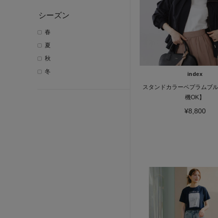
シーズン
春
夏
秋
冬
index
スタンドカラーペプラムブ
機OK】
¥8,800