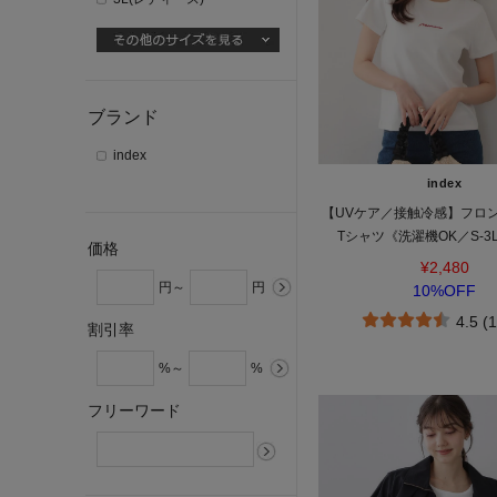
ブランド
index
index
【UVケア／接触冷感】フロ
Tシャツ《洗濯機OK／S-3L
価格
¥2,480
円～
円
10%OFF
4.5 (
割引率
%～
%
フリーワード