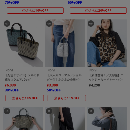
70%OFF
60%OFF
さらに10%OFF
さらに20%OFF
INDIVI
INDIVI
INDIVI
【配色デザイン】メルカド
【大人カジュアル／ショル
【新作登場！／大容量】ニ
編みスクエアバッグ
ダー付】ふかふか巾着バッ
ットジャカードトートバッ
グ
グ
¥6,930
¥3,300
¥4,290
30%OFF
50%OFF
さらに10%OFF
さらに10%OFF