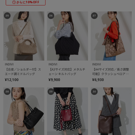
さらに10%OFF
INDIVI
INDIVI
INDIVI
【合皮／ショルダー付】ス
【A3サイズ対応】メタルチ
【A4サイズ対応／長さ調整
エード調ミドルバッグ
ェーン キルトバッグ
可能】クラッシュベロア シ
ョルダーバッグ
¥12,100
¥9,900
¥6,930