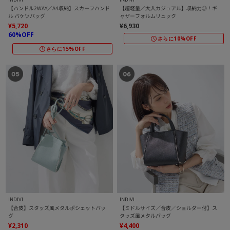
【ハンドル2WAY／A4収納】スカーフハンド
【超軽量／大人カジュアル】収納力◎！ギ
ル バケツバッグ
ャザーフォルムリュック
¥5,720
¥6,930
60%OFF
さらに10%OFF
さらに15%OFF
INDIVI
INDIVI
【合皮】スタッズ風メタルポシェットバッ
【ミドルサイズ／合皮／ショルダー付】ス
グ
タッズ風メタルバッグ
¥2,310
¥4,400