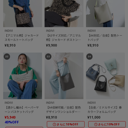
INDIVI
INDIVI
INDIVI
【アニマル柄】ジャカード
【A3サイズ対応／アニマル
【A4対応／合皮】配色トー
スモールトートバッグ
柄】ジャカード ボストンバ
トバッグ
ッグ
¥8,910
¥9,900
¥8,910
INDIVI
INDIVI
INDIVI
【透かし編み】ペーパーヤ
【A4収納可能／合皮】配色
【合皮／ミドルサイズ】春
ーン バスケットバッグ
デザインワンショルダーバ
カラーフォルムバッグ
ッグ
¥5,940
¥8,910
¥11,000
40%OFF
さらに10%OFF
さらに10%OFF