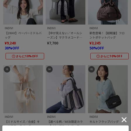
INDIVI
INDIVI
INDIVI
【2WAY】ペーパーミドルバ
【中が見えない／オールシ
新色登場！【超軽量】フロ
ッグ
ーズン】マクラメコード巾
ントポケットバッグ
着付きメッシュバッグ
¥9,240
¥7,700
¥3,245
30%OFF
50%OFF
さらに10%OFF
さらに10%OFF
INDIVI
INDIVI
INDIVI
【ミドルサイズ／合皮】キ
【選べる柄／WEB限定カラ
キルトフラップバッグ
ャリアタックバッグ
ー】ビッグニットバッグ
¥4,400