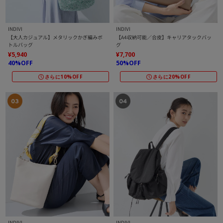
INDIVI
INDIVI
【大人カジュアル】メタリックかぎ編みボ
【A4収納可能／合皮】キャリアタックバッ
トルバッグ
グ
¥5,940
¥7,700
40%OFF
50%OFF
さらに10%OFF
さらに20%OFF
INDIVI
INDIVI