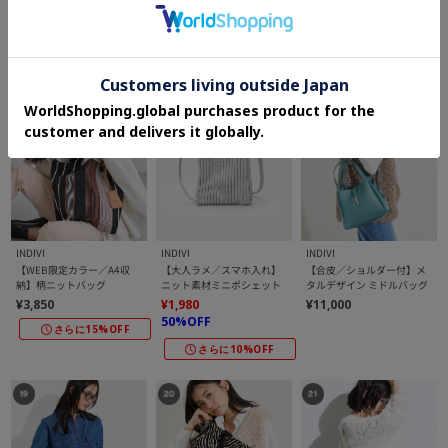
¥5,280
¥4,290
60%OFF
60%OFF
さらに10%OFF
さらに10%OFF
さらに20%OFF
INDIVI
INDIVI
INDIVI
【WEB限定カラー／A4収
【大人ラメ／スマホ入れ】
【合皮／ショルダー付】メ
納】柄ニットバッグ
ニット素材ミニポシェット
タルデザイン ミドルバッグ
¥3,850
¥1,980
¥11,000
50%OFF
さらに15%OFF
さらに10%OFF