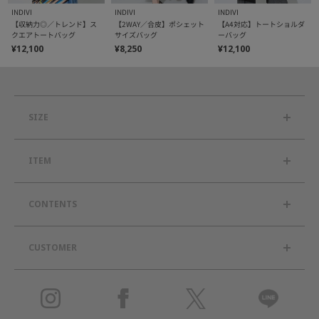
INDIVI
INDIVI
INDIVI
【収納力◎／トレンド】ス
【2WAY／合皮】ポシェット
【A4対応】トートショルダ
クエアトートバッグ
サイズバッグ
ーバッグ
¥12,100
¥8,250
¥12,100
SIZE
ITEM
CONTENTS
CUSTOMER