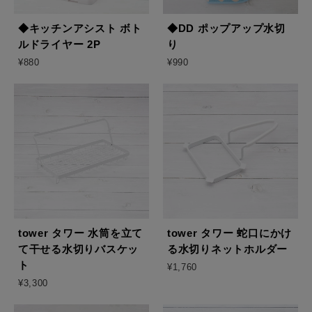
X
◆キッチンアシスト ボト
◆DD ポップアップ水切
LINE
ルドライヤー 2P
り
¥880
¥990
Mail Magazine
WORLD公式アプリ
WORLD ONLINE STORE
tower タワー 水筒を立て
tower タワー 蛇口にかけ
て干せる水切りバスケッ
る水切りネットホルダー
ト
¥1,760
¥3,300