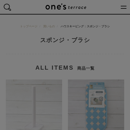
トップページ
買いもの
読みもの
トップページ
買いもの
ハウスキーピング：スポンジ・ブラシ
スポンジ・ブラシ
ワンズテラスについ
店舗一覧
会社概要
ALL ITEMS
商品一覧
採用情報
メールマガジン
Instagram
Facebook