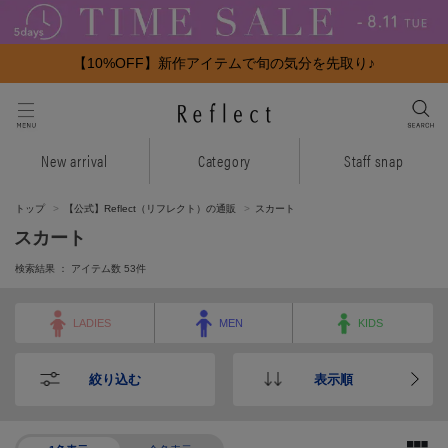
【10%OFF】新作アイテムで旬の気分を先取り♪
New arrival
Category
Staff snap
トップ
【公式】Reflect（リフレクト）の通販
スカート
スカート
検索結果 ： アイテム数
53
件
LADIES
MEN
KIDS
絞り込む
表示順