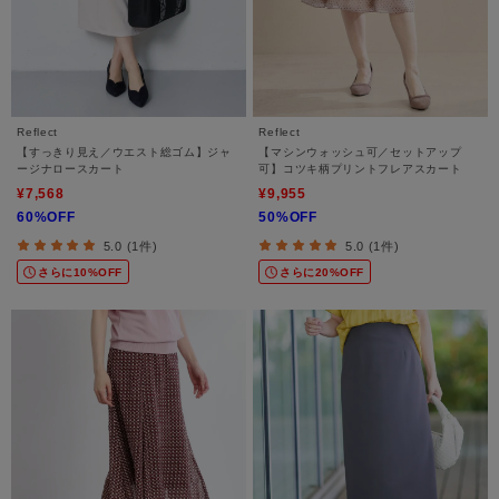
Reflect
Reflect
【すっきり見え／ウエスト総ゴム】ジャ
【マシンウォッシュ可／セットアップ
ージナロースカート
可】コツキ柄プリントフレアスカート
¥7,568
¥9,955
60%OFF
50%OFF
5.0 (1件)
5.0 (1件)
さらに10%OFF
さらに20%OFF