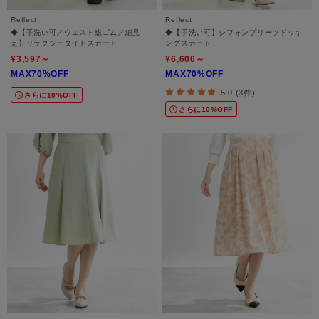
Reflect
Reflect
◆【手洗い可／ウエスト総ゴム／細見
◆【手洗い可】シフォンプリーツドッキ
え】リラクシータイトスカート
ングスカート
¥3,597～
¥6,600～
MAX70%OFF
MAX70%OFF
5.0 (3件)
さらに10%OFF
さらに10%OFF