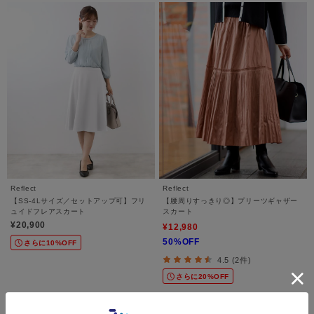
Reflect
Reflect
【SS-4Lサイズ／セットアップ可】フリ
【腰周りすっきり◎】プリーツギャザー
ュイドフレアスカート
スカート
¥20,900
¥12,980
50%OFF
さらに10%OFF
4.5 (2件)
さらに20%OFF