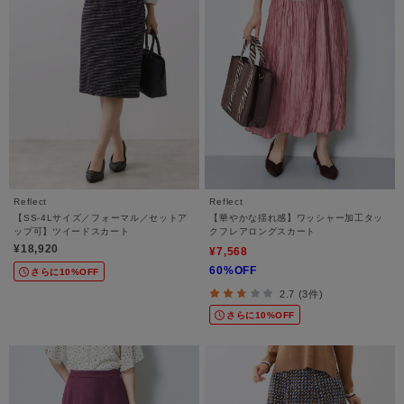
Reflect
Reflect
【SS-4Lサイズ／フォーマル／セットア
【華やかな揺れ感】ワッシャー加工タッ
ップ可】ツイードスカート
クフレアロングスカート
¥18,920
¥7,568
60%OFF
さらに10%OFF
2.7 (3件)
さらに10%OFF