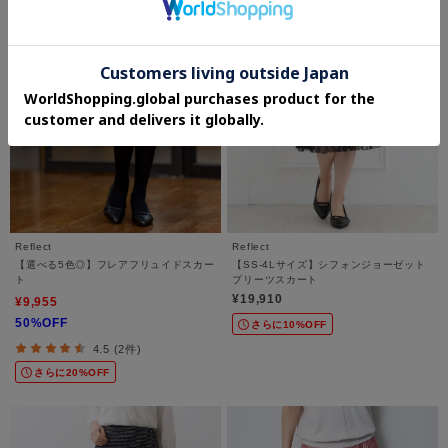
Reflect
Reflect
【選べる5色◎】フレアフリュイドスカー
【SS-4Lサイズ】シフォンジョーゼット
ト
プリーツスカート
¥19,910
¥9,955
50%OFF
さらに10%OFF
4.5 (2件)
さらに20%OFF