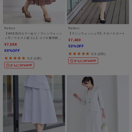
Reflect
Reflect
【WEB先行カラーあり／マシンウォッシ
【マシンウォッシュ可】ナロースカート
ュ可／ウエスト総ゴム】コツキ幾何柄ロ
¥7,480
ングスカート
¥7,568
50%OFF
60%OFF
5.0 (2件)
5.0 (1件)
さらに20%OFF
さらに10%OFF