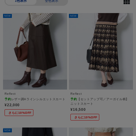
1色表示
全色表示
NEW
NEW
Reflect
Reflect
予約
レザー調Aラインシルエットスカート
予約
【セットアップ可／アーガイル柄】
ニットスカート
¥22,000
¥16,500
さらに10%OFF
さらに10%OFF
NEW