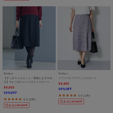
Reflect
Reflect
【すっきりシルエット／通勤におすすめ
ソフトフレアプリントスカート
◎】キレイめジャージタイトスカート
¥9,955
¥9,955
50%OFF
50%OFF
5.0 (1件)
5.0 (2件)
さらに10%OFF
さらに20%OFF