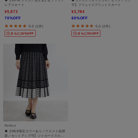
◆【SS-4Lサイズ／洗える】匠ソフトフ
◆【マシンウォッシュ可／セットアップ
レアスカート
可】フリュイドプリントスカート
¥5,973
¥3,784
70%OFF
80%OFF
5.0 (1件)
5.0 (2件)
さらに10%OFF
さらに5%OFF
Reflect
◆【WEB限定カラーあり／ウエスト紐調
節／セットアップ可】ジャカードスカー