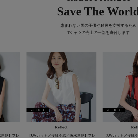
Save The Worl
恵まれない国の子供や難民を支援するため
Tシャツの売上の一部を寄付します
SOLDOUT
SOLDOUT
Reflect
Ref
水速乾】フレ
【UVカット／接触冷感／吸水速乾】フレ
【UVカット／接触