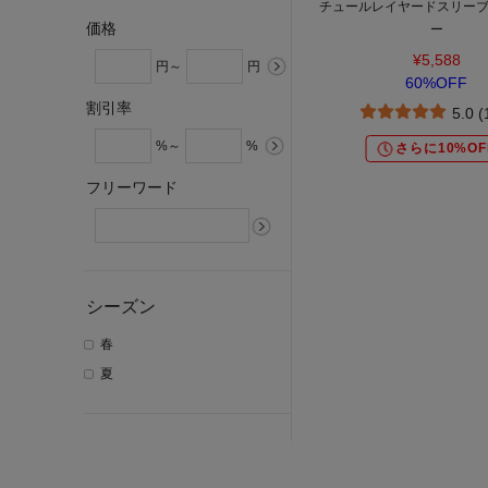
チュールレイヤードスリー
価格
ー
¥5,588
円～
円
60%OFF
割引率
5.0 
%～
%
さらに10%OF
フリーワード
シーズン
春
夏