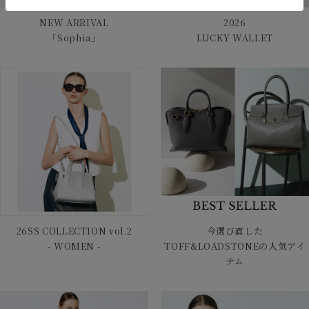
NEW ARRIVAL
2026
「Sophia」
LUCKY WALLET
26SS COLLECTION vol.2
今選び直した
- WOMEN -
TOFF&LOADSTONEの人気アイ
テム