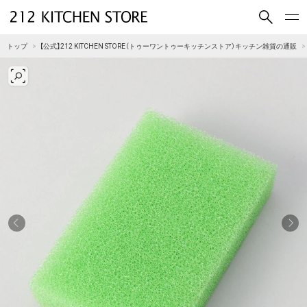
買いもの
読みもの
トップ
【公式】212 KITCHEN STORE（トゥーワントゥーキッチンストア）キッチン雑貨の通販
ショップコンセプト
店舗一覧
会社概要
採用情報
212 KITCHEN STORE 公式SNSアカウント
Instagram
Facebook
Mail Magazine
YouTube
LINE