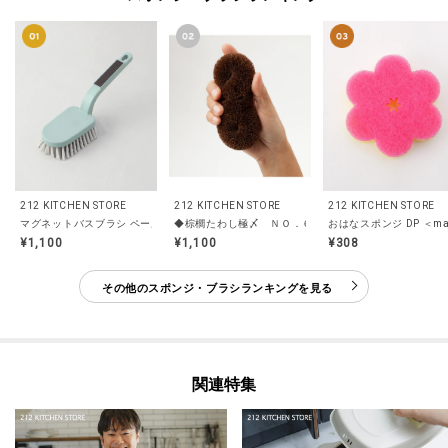
212 KITCHEN STORE
212 KITCHEN STORE
212 KITCHEN STORE
マグネットバスブラシ ペールアクア ＜Toffy トフィ＞
◆棕櫚たわし極〆 ＮＯ．６ ＜亀の子束子＞
おはなスポンジ DP ＜ma
¥1,100
¥1,100
¥308
その他のスポンジ・ブラシランキングを見る
関連特集