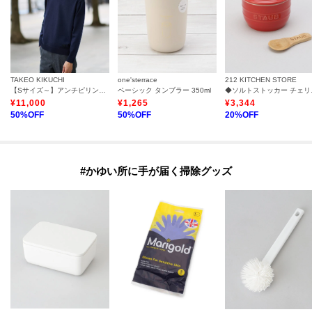
TAKEO KIKUCHI
one'sterrace
212 KITCHEN STORE
【Sサイズ～】アンチピリング テーラードネック ニット
ベーシック タンブラー 350ml
◆ソルトス
¥
11,000
¥
1,265
¥
3,344
50
%OFF
50
%OFF
20
%OFF
#かゆい所に手が届く掃除グッズ