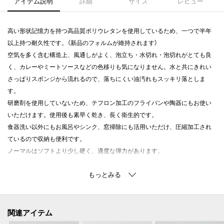
アイテム説明
詳細
サイズ
レビュー
高い形状記憶力を持つ高品質ポリウレタンを使用しているため、一つで半年
以上持つ耐久性です。（新品のフォルムが維持されます）
空気を多く含む構造上、風通しがよく、泡立ち・水切れ・泡切れがとても良
く、カレーやミートソースなどの色移りも気になりません。水と共にきれい
さっぱりスポンジから流れるので、落ちにくい油汚れもスッキリ落としま
す。
研磨剤を使用していないため、テフロン加工のフライパンや陶器にもお使い
いただけます。使用後も素早く乾き、長く衛生的です。
食器洗い以外にもお風呂やシンク、窓掃除にも活用いただけ、圧縮加工され
ているので収納も便利です。
ノーマルはソフトより少し硬く、適度な弾力があります。
【取り扱い方法】
食洗器/乾燥機:--
電子レンジ:--
オーブン:--
関連アイテム
対応熱源:--