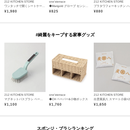
212 KITCHEN STORE
one'sterrace
212 KITCHEN STORE
ワンタッチで開くシートケースS WH
◆Marigold グローブ センシティブ
プラタワフォ
¥
1,980
¥
825
¥
880
#綺麗をキープする家事グッズ
212 KITCHEN STORE
one'sterrace
212 KITCHEN STORE
マグネットバスブラシ ペールアクア ＜Toffy トフィ＞
◆CH ペーパー&小物ボックス
¥
1,100
¥
1,760
¥
1,650
スポンジ・ブラシランキング