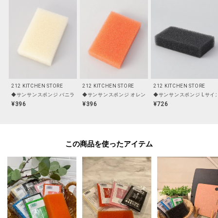
耐熱/耐冷温度:--
その他:このスポンジは圧縮加工しているため、封をハサミ等で切っていただ
くと手のひらサイズに膨らみます。
開封してもすぐに膨らまない場合は、40℃前後のお湯につけていただくと膨
らみやすくなります。
※ご使用後は泡をよく濯ぎ、しっかり絞った上で風通しの良いところで乾燥
させてください。
212 KITCHEN STORE
212 KITCHEN STORE
212 KITCHEN STORE
※漂白剤や熱湯は変色や耐久性の短縮につながりますので使用しないでくだ
◆サンサンスポンジ バニラホワイト ソフト
◆サンサンスポンジ オレンジレッド ソフト
◆サンサンスポンジ Lサイ
さい。
¥396
¥396
¥726
※本製品は、メーカー仕様変更によりパッケージデザインが変更となりまし
た。
この商品を使った
現在、新旧パッケージの移行期のため、掲載画像とは異なるデザインのパッ
ケージでお届けする場合がございます。
製品本体の仕様・機能に変更はございません。パッケージデザインのご指定
は承ることができません。
予めご了承の上、お買い求めください。