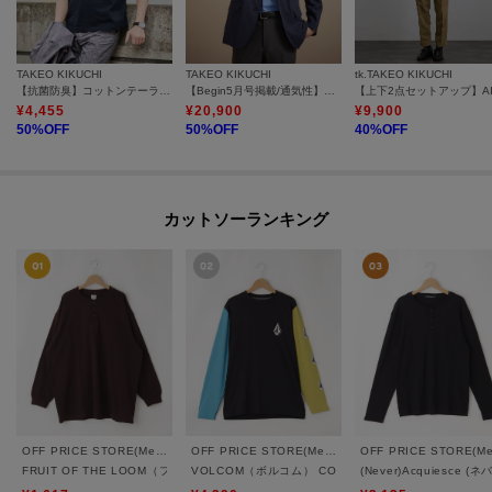
TAKEO KIKUCHI
TAKEO KIKUCHI
tk.TAKEO KIKUCHI
【抗菌防臭】コットンテーラードTシャツ
【Begin5月号掲載/通気性】トリコットサッカー ジャケット
¥
4,455
¥
20,900
¥
9,900
50
%OFF
50
%OFF
40
%OFF
カットソーランキング
OFF PRICE STORE(Mens)
OFF PRICE STORE(Mens)
FRUIT OF THE LOOM（フルーツ オブ ザ ルーム） FTL ヘビーオンスL/Sヘンリ
VOLCOM（ボルコム） CONFUSE LS
(Never)Acquies