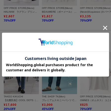
※できる限り実物と同じ色になるよう努力しておりますが、パソコン・スマ
OFF PRICE STORE(Mens)
OFF PRICE STORE(Mens)
OFF PRICE STORE(Mens)
ートフォンなどの環境により、若干製品と画像のカラーが異なる場合もござ
HALHAM ラグラン プリント ロングスリーブTシャツ/リンガー ロンT
BEAUMERE（ボーメール） 転写Pt リブ付ワイドシルエットロンTEE
います。
¥
2,607
¥
1,617
¥
3,135
※素材により染料等の臭いが強い場合がございます。
70
%OFF
70
%OFF
70
%OFF
＝＝＝＝＝＝＝＝＝＝＝＝＝＝＝＝＝＝＝＝＝＝＝＝
気になるアイテムは【お気に入り登録】がおすすめです！
この商品を見た人はコチラの商品も
チェックしています
■お気に入り登録について
オンラインサイトの各アイテムにある「ハートマーク」をクリックして簡単
に追加可能！
■おすすめPOINT
お得な情報をお知らせ！
【1】再入荷通知や、値下げ情報・在庫状況をメルマガにてお知らせ。
TAKEO KIKUCHI
THE SHOP TK(Men)
OFF PRICE STORE(Mens)
【抗菌防臭】COOL DOTS（R）ドビープリント パンツ
プレミアムスキニーパンツ COOL 360°ストレッチ／接触冷感／全4サイズ・4色展開
【2】マイページでお気に入り一覧をチェックでき、自分だけのお買い物リス
¥
17,600
¥
3,000
¥
825
20
%OFF
45
%OFF
70
%OFF
トが作れます。