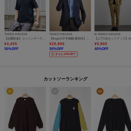
TAKEO KIKUCHI
TAKEO KIKUCHI
tk.TAKEO KIKUCHI
【抗菌防臭】コットンテーラードTシャツ
【Begin5月号掲載/通気性】トリコットサッカー ジャケット
¥
4,455
¥
20,900
¥
9,900
50
%OFF
50
%OFF
40
%OFF
さらに15%OFF
カットソーランキング