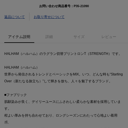
お問い合わせ商品番号：
P35-21090
返品について
お取り寄せについて
アイテム説明
詳細
サイズ
レビュー
HALHAM（ハルハム）のラグラン切替プリントロンT（STRENGTH）です。
HALHAM（ハルハム）
世界から発信されるトレンドとベーシックをMIX。いつ、どんな時も“Starting
Over（新たなる旅立ち）”して輝きを放ち、人々を魅了するブランド。
■ファブリック
肌馴染みが良く、デイリーユースにふさわしい柔らかな素材を採用していま
す。
程よい厚みを持ち合わせており、ロングシーズンにわたって心地よい着用
感。