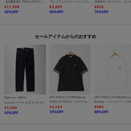
【抗菌防臭】COOL DOTS（R）ドビープリント パンツ
プレミアムスキニーパンツ COOL 360°ストレッチ／接触冷感／全4サイズ・4色展開
【2】マイページでお気に入り一覧をチェックでき、自分だけのお買い物リス
¥
17,600
¥
3,000
¥
825
20
%OFF
45
%OFF
70
%OFF
トが作れます。
＝＝＝＝＝＝＝＝＝＝＝＝＝＝＝＝＝＝＝＝＝＝＝＝
セールアイテムからのおすすめ
OFF PRICE STORE(Mens)
OFF PRICE STORE(Mens)
Right-on（MEN）
STELLA77GOLF（ステラセブンティーセブン） AC-TEX ポロシャツ【SALE/セール/オフプライス/カジュアル/デイリー/トレンド】
Levi's(リーバイス)５０５レギュラー
¥
4,224
¥
990
¥
5,500
70
%OFF
80
%OFF
50
%OFF