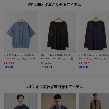
#男女問わず着こなせるアイテム
OFF PRICE STORE(Mens)
OFF PRICE STORE(Mens)
OFF PRICE STORE(Mens)
UNSETME（アンセットミー） スエットライクTシャツ【SALE/セール/オフプライス/カジュアル/デイリー/トレンド/ユニセックス】
Relation（リレーション） 裏起毛長袖Uネックインナー【SALE/カジュアル/デイリー/トレンド/ユニセックス】
¥
1,760
¥
1,287
¥
1,287
60
%OFF
70
%OFF
70
%OFF
#オンオフ問わず着回せるアイテム