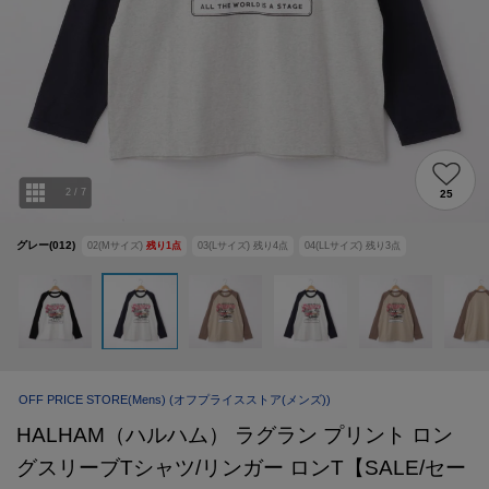
2
/
7
25
グレー(012)
02(Mサイズ)
残り
1
点
03(Lサイズ)
残り
4
点
04(LLサイズ)
残り
3
点
OFF PRICE STORE(Mens)
(オフプライスストア(メンズ))
HALHAM（ハルハム） ラグラン プリント ロン
グスリーブTシャツ/リンガー ロンT【SALE/セー