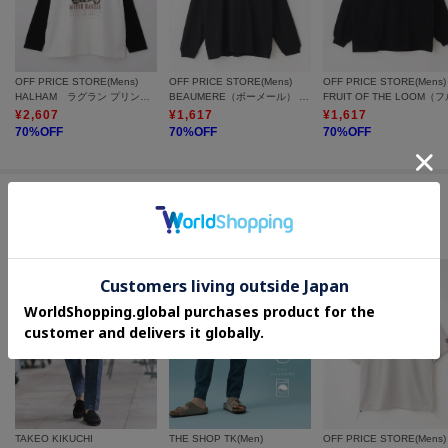
※取り扱いについては、商品についている洗濯表示にてご確認下さい。
※製造過程の工程上、カラーにより生地感が異なる場合がございます。
※できる限り実物と同じ色になるよう努力しておりますが、パソコン・スマ
OFF PRICE STORE(Mens)
OFF PRICE STORE(Mens)
OFF PRICE STORE(Mens)
ートフォンなどの環境により、若干製品と画像のカラーが異なる場合もござ
HALHAM ラグラン プリント ロングスリーブTシャツ/リンガー ロンT
BEAUMERE（ボーメール） 転写Pt リブ付ワイドシルエットロンTEE
います。
¥
2,607
¥
1,617
¥
1,617
※素材により染料等の臭いが強い場合がございます。
70
%OFF
70
%OFF
70
%OFF
＝＝＝＝＝＝＝＝＝＝＝＝＝＝＝＝＝＝＝＝＝＝＝＝
気になるアイテムは【お気に入り登録】がおすすめです！
この商品を見た人はコチラの商品も
チェックしています
■お気に入り登録について
オンラインサイトの各アイテムにある「ハートマーク」をクリックして簡単
に追加可能！
■おすすめPOINT
お得な情報をお知らせ！
【1】再入荷通知や、値下げ情報・在庫状況をメルマガにてお知らせ。
TAKEO KIKUCHI
THE SHOP TK(Men)
OFF PRICE STORE(Mens)