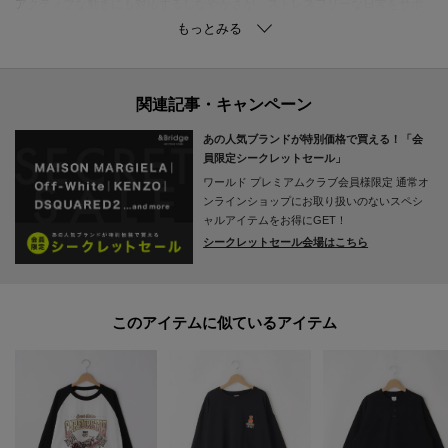
アクティブな動きにも対応するしなやかさが、ストレスフリーな日常をサポ
ートします。
■デザイン
肩周りの動きやすさを叶えるラグランスリーブ仕様により、リラクシーな雰
囲気を演出します。
あの人気ブランドが特別価格で買える！「会
フロントにあしらわれたヴィンテージライクなプリントが、大人の遊び心を
員限定シークレットセール」
くすぐるアクセント。
ワールド プレミアムクラブ会員様限定
通常オ
コントラストの効いた配色で、カジュアルな中に洗練された印象を与える仕
ンラインショップにお取り扱いのないスペシ
上がりです。
ャルアイテムをお得にGET！
シークレットセール会場はこちら
■コーディネイト
センタープレスの入ったきれいめなパンツと合わせることで、モダンなミッ
クススタイルが完成します。
このアイテムに似ているアイテム
足元には上質なレザーシューズを選び、全体の印象を品よく引き締めた着こ
なし。
休日のお出かけやドライブシーンはもちろん、リラックスしたいひとときに
も頼りになる一着です。