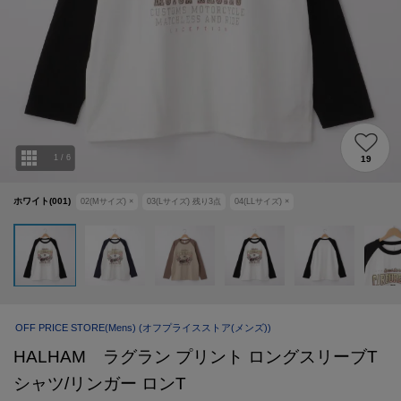
1
/
6
19
ホワイト(001)
02(Mサイズ)
×
03(Lサイズ)
残り
3
点
04(LLサイズ)
×
OFF PRICE STORE(Mens)
(オフプライスストア(メンズ))
HALHAM ラグラン プリント ロングスリーブT
シャツ/リンガー ロンT