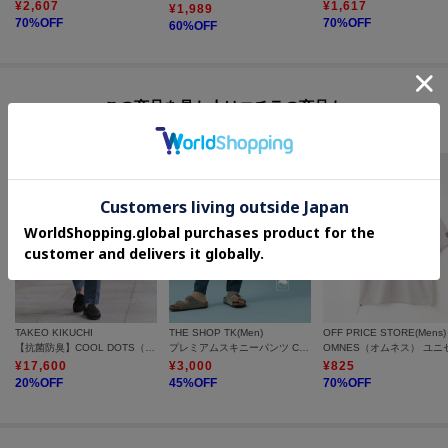
¥
2,607
¥
1,617
¥
1,989
70
%OFF
70
%OFF
60
%OFF
■お気に入り登録について
オンラインサイトの各アイテムにある「ハートマーク」をクリックして簡単
に追加可能！
この商品を見た人はコチラの商品も
チェックしています
■おすすめPOINT
お得な情報をお知らせ！
【1】再入荷通知や、値下げ情報・在庫状況をメルマガにてお知らせ。
【2】マイページでお気に入り一覧をチェックでき、自分だけのお買い物リス
トが作れます。
＝＝＝＝＝＝＝＝＝＝＝＝＝＝＝＝＝＝＝＝＝＝＝＝
TAKEO KIKUCHI
THE SHOP TK(Men)
OFF PRICE STORE(Mens)
【抗菌防臭】COOL DOTS（R）ドビープリント パンツ
プレミアムスキニーパンツ COOL 360°ストレッチ／接触冷感／全4サイズ・4色展開
¥
17,600
¥
3,000
¥
825
20
%OFF
45
%OFF
70
%OFF