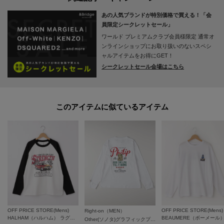
春、秋は主役として、冬はインナーとして3シーズン活躍するロングスリーブ
あの人気ブランドが特別価格で買える！「会
Tシャツ。
員限定シークレットセール」
レザージャケットやデニムジャケット、カバーオールやジップパーカー、ダ
ワールド プレミアムクラブ会員様限定
通常オ
ウンジャケットやコートのインナーとして、ボトムスはスラックスできれい
ンラインショップにお取り扱いのないスペシ
めに、デニムパンツやチノパンツ、カーゴパンツやコーデュロイパンツとも
ャルアイテムをお得にGET！
シークレットセール会場はこちら
相性良くカジュアルにも着こなせます。
同色のスウェットパンツを合わせたセットアップスタイルもトレンドです。
レディース、メンズともに着用できるユニセックスなアイテムなのでペアコ
ーディネートもおすすめです。
このアイテムに似ているアイテム
※取り扱いについては、商品についている洗濯表示にてご確認下さい。
※製造過程の工程上、カラーにより生地感が異なる場合がございます。
※できる限り実物と同じ色になるよう努力しておりますが、パソコン・スマ
ートフォンなどの環境により、若干製品と画像のカラーが異なる場合もござ
います。
※素材により染料等の臭いが強い場合がございます。
OFF PRICE STORE(Mens)
OFF PRICE STORE(Mens)
＝＝＝＝＝＝＝＝＝＝＝＝＝＝＝＝＝＝＝＝＝＝＝＝
Right-on（MEN）
HALHAM（ハルハム） ラグラン プリント ロングスリーブTシャツ/リンガー ロンT【SALE/セール/オフプライス/カジュアル/デイリー/トレンド/ユニセックス】
Other(ソノタ)グラフィックプリントロングスリーブＴシャツ
気になるアイテムは【お気に入り登録】がおすすめです！