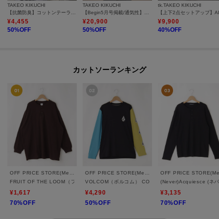
TAKEO KIKUCHI
TAKEO KIKUCHI
tk.TAKEO KIKUCHI
【抗菌防臭】コットンテーラードTシャツ
【Begin5月号掲載/通気性】トリコットサッカー ジャケット
¥
4,455
¥
20,900
¥
9,900
50
%OFF
50
%OFF
40
%OFF
カットソーランキング
OFF PRICE STORE(Mens)
OFF PRICE STORE(Mens)
FRUIT OF THE LOOM（フルーツ オブ ザ ルーム） FTL ヘビーオンスL/Sヘンリ
VOLCOM（ボルコム） CONFUSE LS
(Never)Acquies
¥1,617
¥4,290
¥3,135
70%OFF
50%OFF
70%OFF