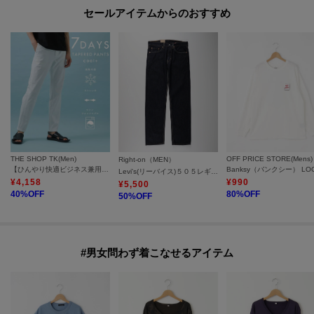
セールアイテムからのおすすめ
THE SHOP TK(Men)
OFF PRICE STORE(Mens)
Right-on（MEN）
【ひんやり快適ビジネス兼用パンツ】7DAYSパンツ COOL 接触冷感／ストレッチ／ON・OFF兼用
Levi's(リーバイス)５０５レギュラー
¥
4,158
¥
990
¥
5,500
40
%OFF
80
%OFF
50
%OFF
#男女問わず着こなせるアイテム