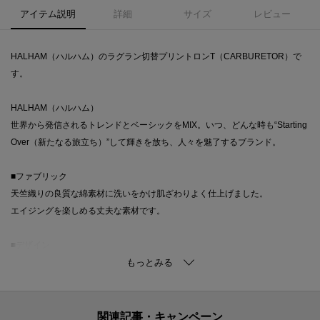
アイテム説明
詳細
サイズ
レビュー
HALHAM（ハルハム）のラグラン切替プリントロンT（CARBURETOR）で
す。
HALHAM（ハルハム）
世界から発信されるトレンドとベーシックをMIX。いつ、どんな時も“Starting
Over（新たなる旅立ち）”して輝きを放ち、人々を魅了するブランド。
■ファブリック
天竺織りの良質な綿素材に洗いをかけ肌ざわりよく仕上げました。
エイジングを楽しめる丈夫な素材です。
■デザイン
ラグランスリーブのリラックスデザイン。
古着ライクなプリントにクラッシックな配色を3色ご用意しました。
■コーディネイト