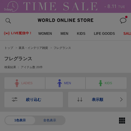
LIVE配信中！
WOMEN
MEN
KIDS
LIFE GOODS
SAL
トップ
家具・インテリア雑貨
フレグランス
フレグランス
検索結果 ： アイテム数
20
件
LADIES
MEN
KIDS
絞り込む
表示順
1色表示
全色表示