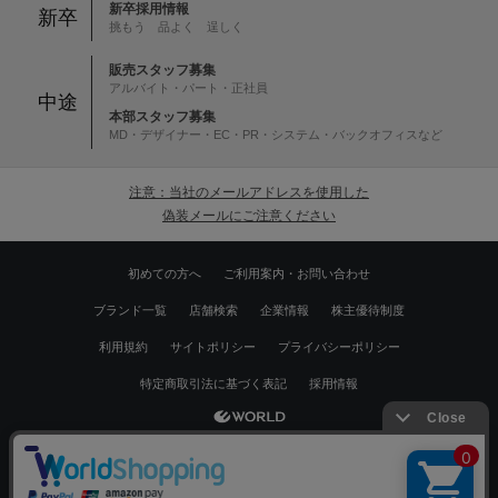
新卒採用情報
新卒
挑もう 品よく 逞しく
販売スタッフ募集
アルバイト・パート・正社員
中途
本部スタッフ募集
MD・デザイナー・EC・PR・システム・バックオフィスなど
注意：当社のメールアドレスを使用した
偽装メールにご注意ください
初めての方へ
ご利用案内・お問い合わせ
ブランド一覧
店舗検索
企業情報
株主優待制度
利用規約
サイトポリシー
プライバシーポリシー
特定商取引法に基づく表記
採用情報
Copyrights © WORLD CO.,LTD. All rights reserved.
絞り込む
スマートフォン ｜
PC