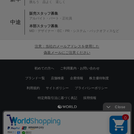
挑もう 品よく 逞しく
販売スタッフ募集
アルバイト・パート・正社員
中途
本部スタッフ募集
MD・デザイナー・EC・PR・システム・バックオフィスなど
注意：当社のメールアドレスを使用した
偽装メールにご注意ください
初めての方へ
ご利用案内・お問い合わせ
ブランド一覧
店舗検索
企業情報
株主優待制度
利用規約
サイトポリシー
プライバシーポリシー
特定商取引法に基づく表記
採用情報
Copyrights © WORLD CO.,LTD. All rights reserved.
絞り込む
スマートフォン ｜
PC