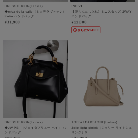
DRESSTERIOR(Ladies)
INDIVI
◆mica della valle（ミカデラヴァッレ）
【楽ちん出し入れ】ミニスタッズ 2WAY
Katia ハンドバッグ
ハンドバッグ
¥31,900
¥11,000
さらに5%OFF
DRESSTERIOR(Ladies)
TOFF&LOADSTONE(Ladies)
◆JW PEI （ジェイダブリュー ペイ） ハ
Jolie light shrink（ジョリー ライトシュ
ンドバッグ
リンク）S