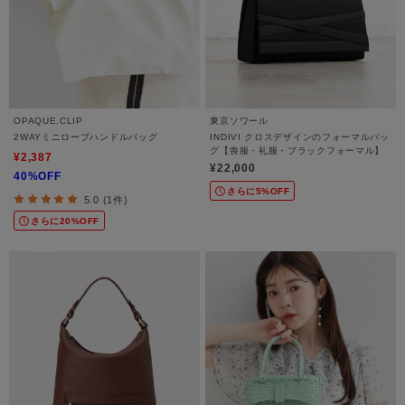
OPAQUE.CLIP
東京ソワール
2WAYミニロープハンドルバッグ
INDIVI クロスデザインのフォーマルバッ
グ【喪服・礼服・ブラックフォーマル】
¥2,387
¥22,000
40%OFF
さらに5%OFF
5.0 (1件)
さらに20%OFF