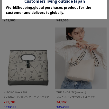
TOFF&LOADSTONE(Ladies)
TOFF&LOADSTONE(Ladies)
Cocoon（コクーン）
Caprice（カプリース）
¥42,900
¥49,500
HIROKO HAYASHI
THE SHOP TK(Women)
SCIENZA（シェンツァ）ハンドバッグ
ロゴベルトレザー調ミドルバッグ
¥29,700
¥4,192
50%OFF
30%OFF