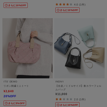
4.0 (1件)
さらに10%OFF
さらに10%OFF
ITS' DEMO
INDIVI
リボン刺繍ミニトート
【合皮／ミドルサイズ】春カラーフォル
ムバッグ
¥2,640
¥11,000
20%OFF
2.0 (1件)
さらに5%OFF
さらに10%OFF