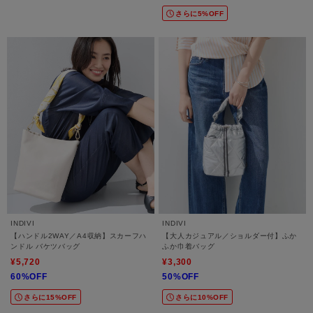
さらに5%OFF
INDIVI
INDIVI
【ハンドル2WAY／A4収納】スカーフハ
【大人カジュアル／ショルダー付】ふか
ンドル バケツバッグ
ふか巾着バッグ
¥5,720
¥3,300
60%OFF
50%OFF
さらに15%OFF
さらに10%OFF