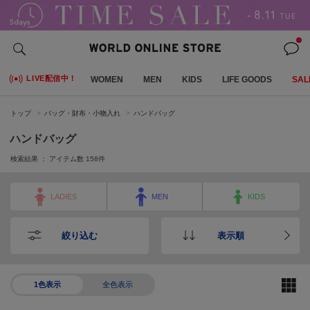
LIVE配信中！
WOMEN
MEN
KIDS
LIFE GOODS
SAL
トップ
バッグ・財布・小物入れ
ハンドバッグ
ハンドバッグ
検索結果 ： アイテム数
158
件
LADIES
MEN
KIDS
絞り込む
表示順
1色表示
全色表示