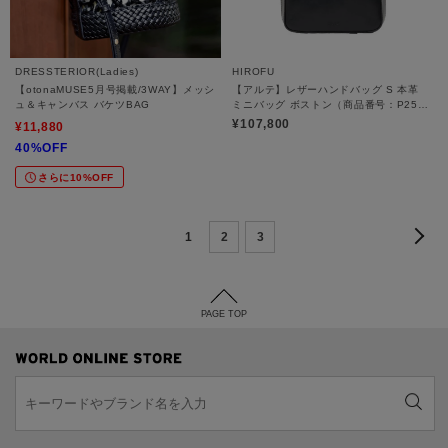
DRESSTERIOR(Ladies)
HIROFU
【otonaMUSE5月号掲載/3WAY】メッシ
【アルテ】レザーハンドバッグ S 本革
ュ＆キャンバス バケツBAG
ミニバッグ ボストン（商品番号：P25－
10527）
¥107,800
¥11,880
40%OFF
さらに10%OFF
1
2
3
PAGE TOP