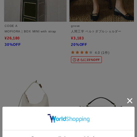
CODE A
grove
MOFIORA｜BOX MINI with strap
人間工学 ベルトダブルショルダー
¥26,180
¥3,183
30%OFF
20%OFF
4.0 (1件)
さらに15%OFF