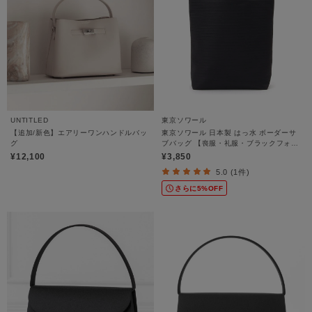
UNTITLED
東京ソワール
【追加/新色】エアリーワンハンドルバッ
東京ソワール 日本製 はっ水 ボーダーサ
グ
ブバッグ 【喪服・礼服・ブラックフォー
マル】
¥12,100
¥3,850
5.0 (1件)
さらに5%OFF