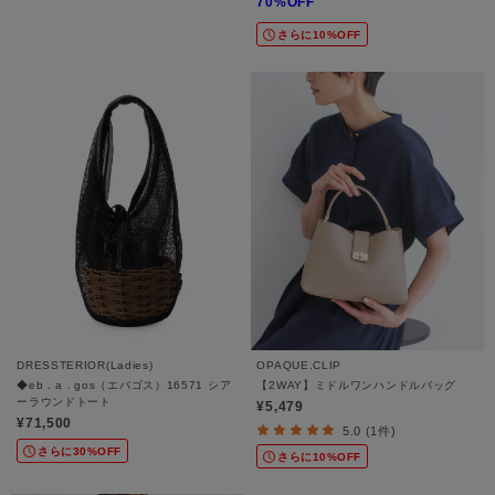
70%OFF
さらに10%OFF
DRESSTERIOR(Ladies)
OPAQUE.CLIP
◆eb．a．gos（エバゴス）16571 シア
【2WAY】ミドルワンハンドルバッグ
ーラウンドトート
¥5,479
¥71,500
5.0 (1件)
さらに30%OFF
さらに10%OFF