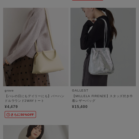
grove
GALLEST
【ハレの日にもデイリーにも】バーハン
【MILLELA FIRENZE】スタッズ付き巾
ドルラウンド2WAYトート
着レザーバッグ
¥4,479
¥15,400
さらに50%OFF