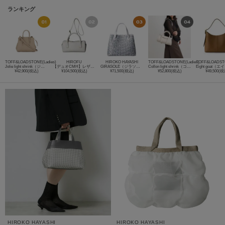
ランキング
TOFF&LOADSTONE(Ladies)
HIROFU
HIROKO HAYASHI
TOFF&LOADSTONE(Ladies)
TOFF&LOADSTO
Jolie light shrink（ジョリー ライトシュリンク）S
【デュオCMH】レザーハンドバッグ S 2WAY 本革 （商品番号：P25－35549）
GIRASOLE（ジラソーレ）ハンドトートバッグ
Collon light shrink（コロンライトシュリンク）
¥42,900(税込)
¥104,500(税込)
¥71,500(税込)
¥52,800(税込)
¥49,500(税
HIROKO HAYASHI
HIROKO HAYASHI