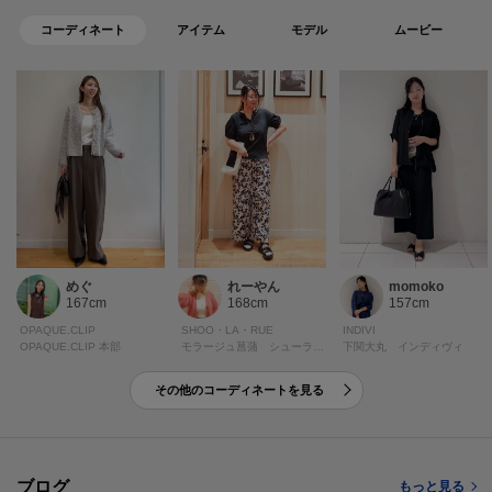
コーディネート
アイテム
モデル
ムービー
めぐ
れーやん
momoko
167cm
168cm
157cm
OPAQUE.CLIP
SHOO・LA・RUE
INDIVI
OPAQUE.CLIP 本部
モラージュ菖蒲 シューラルー
下関大丸 インディヴィ
その他のコーディネートを見る
ブログ
もっと見る