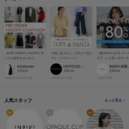
【PRE ORDER 10%OFF】気
今買い足すなら、10月まで使え
【最大80% OFF】すべ
になる新作をまとめて
るトップス＆パンツ
以下！いま買い足すべき
CHECK！
服
Kishimoto
UNTITLED 本部スタッフ
INDIVI
155cm
160cm
160cm
DRESSTERIOR 本部
UNTITLED 本部
INDIVI 本部
人気スタッフ
もっと見る