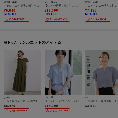
UNTITLED
UNTITLED
UNTITLED
【セレモニー/定番人気】ハイネックフリル ブラウス
【シアー/首元フリル】シルキーシフォンブラウス
¥
5,940
¥
13,090
¥
7,480
60
%OFF
30
%OFF
60
%OFF
さらに10%OFF
さらに10%OFF
さらに15%OFF
#ゆったりシルエットのアイテム
grove
UNTITLED
index
【低身長さんも選べる着丈】モクロディフレンチワンピース
【セットアップ可/UVカット/接触冷感/UVカット】リラクシーキーVネックブラウス
¥
5,479
¥
14,300
¥
3,979
さらに10%OFF
さらに10%OFF