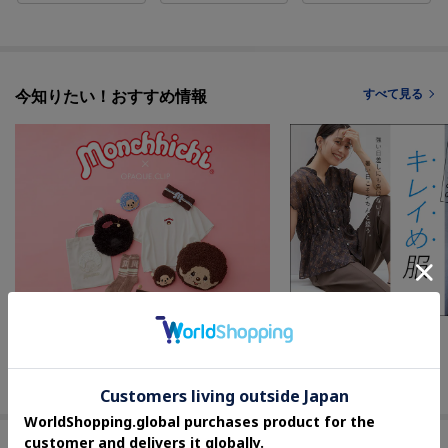
すべて見る
今知りたい！おすすめ情報
OPAQUE.CLIP
UNTITLED
【モンチッチ × OPAQUE.CLIP】コラボ
酷暑のキレイめ服
レーションアイテム発売♪