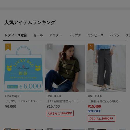
人気アイテムランキング
レディース総合
セール
アウター
トップス
ワンピース
パンツ
ス
Risa Magli
UNTITLED
UNTITLED
リサマリ LUCKY BAG（ワイヤーブラ＋ショーツ 2セット）
【11色展開/体型カバー】前後2WAYフレンチスリーブニット
【接触冷感/洗える/後ろウエストゴム】オックスワイドパンツ
¥6,000
¥15,400
¥15,400
30%OFF
さらに10%OFF
さらに10%OFF