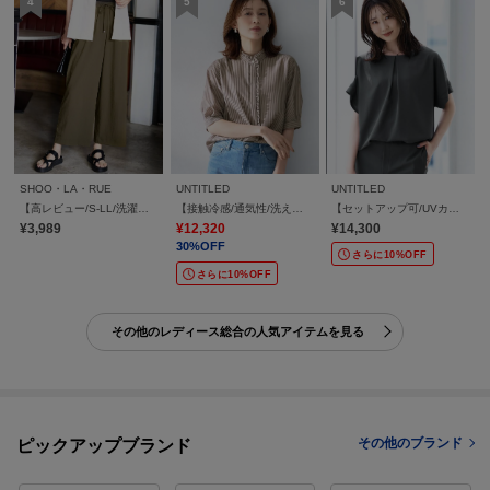
SHOO・LA・RUE
UNTITLED
UNTITLED
【高レビュー/S-LL/洗濯機可/セットアップ可】着丈選べる 軽凛(かろりん) ひんやりフラップイージーパンツ
【接触冷感/通気性/洗える】スタンドカラーフリルブラウス
【セットアップ可/UVカット/前後2WAY】リラクシーフレンチスリーブブラウス
¥3,989
¥12,320
¥14,300
30%OFF
さらに10%OFF
さらに10%OFF
その他のレディース総合の人気アイテムを見る
その他のブランド
ピックアップブランド