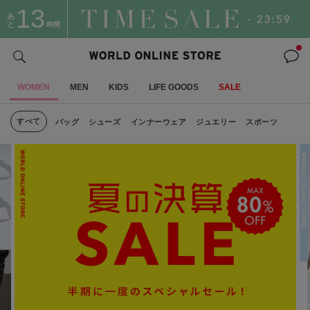
13
あ
と
時間
WOMEN
MEN
KIDS
LIFE GOODS
SALE
すべて
バッグ
シューズ
インナーウェア
ジュエリー
スポーツ