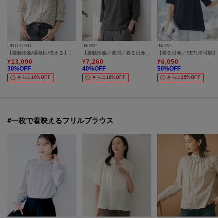
UNTITLED
INDIVI
INDIVI
【接触冷感/通気性/洗える】フロントフリルブラウス
【接触冷感／透湿／着る日傘】ドルマントップス
【着
¥
13,090
¥
7,260
¥
6,050
30
%OFF
40
%OFF
50
%OFF
さらに10%OFF
さらに10%OFF
さらに15%OFF
#一枚で着映えるフリルブラウス