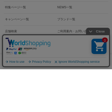
特集ページ一覧
NEWS一覧
キャンペーン一覧
ブランド一覧
店舗検索
ご利用案内・お問い合わせ
0
WORLD GROUP RECRUIT
メニュー
スナップ
探す
お気に入り
カート
新卒採用情報
新卒
挑もう 品よく 逞しく
販売スタッフ募集
アルバイト・パート・正社員
中途
本部スタッフ募集
MD・デザイナー・EC・PR・システム・バックオフィスなど
注意：当社のメールアドレスを使用した