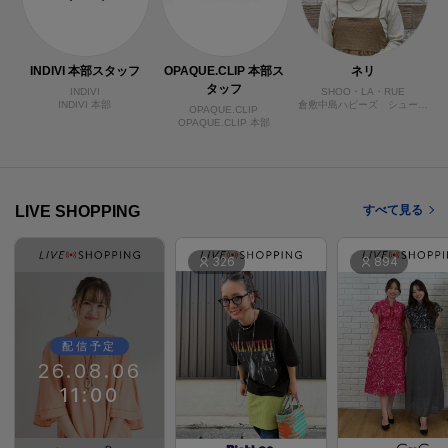
INDIVI 本部スタッフ
OPAQUE.CLIP 本部ス
ネリ
タッフ
INDIVI
SHOO・LA・RUE
INDIVI 本部
倉敷中島ハピーズ シューラルー
OPAQUE.CLIP
OPAQUE.CLIP 本部
LIVE SHOPPING
すべて見る
326
894
配信予定
26.08.06
11:00