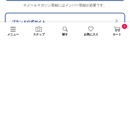
※メールマガジン登録にはメンバー登録が必要です。
ブランド公式サイト
0
メニュー
スナップ
探す
お気に入り
カート
販売スタッフ募集
PAGE TOP
注意：当社のメールアドレスを使用した
偽装メールにご注意ください
初めての方へ
ご利用案内・お問い合わせ
ブランド一覧
店舗検索
企業情報
株主優待制度
利用規約
サイトポリシー
プライバシーポリシー