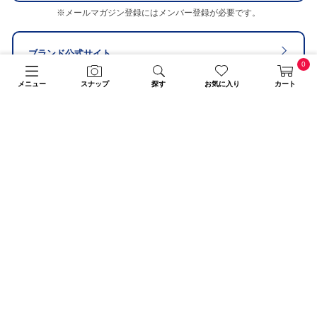
※メールマガジン登録にはメンバー登録が必要です。
ブランド公式サイト
0
メニュー
スナップ
探す
お気に入り
カート
販売スタッフ募集
PAGE TOP
注意：当社のメールアドレスを使用した
偽装メールにご注意ください
初めての方へ
ご利用案内・お問い合わせ
ブランド一覧
店舗検索
企業情報
株主優待制度
利用規約
サイトポリシー
プライバシーポリシー