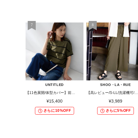
UNTITLED
SHOO・LA・RUE
【11色展開/体型カバー】前後2WAYフレンチスリーブニット
【高レビュー/S-LL/洗濯機可/セットアップ可】着丈選べる 軽凛(かろりん) ひんやりフラップイージーパンツ
¥15,400
¥3,989
さらに10%OFF
さらに5%OFF