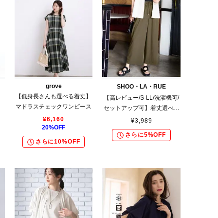
grove
SHOO・LA・RUE
【低身長さんも選べる着丈】
【高レビュー/S-LL/洗濯機可/
マドラスチェックワンピース
プ
セットアップ可】着丈選べる
ー
軽凛(かろりん) ひんやりフラ
¥
6,160
¥
3,989
20
%OFF
ップイージーパンツ
さらに5%OFF
さらに10%OFF