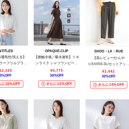
NTITLED
OPAQUE.CLIP
SHOO・LA・RUE
/通気性/洗える】
【接触冷感／吸水速乾】リネ
【高レビュー/ひんや
ラーフリルブラウ
ンライク シャツワンピース
り/UV/SS-3L/セットアッ
ス
《洗濯機OK》
可】さらさらぷるん イージ
12,320
¥
5,775
¥
2,442
0
%OFF
30
%OFF
テーパードパンツ
30
%OFF
に10%OFF
さらに10%OFF
さらに15%OFF