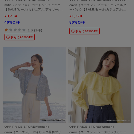
mitis（ミティス） コットンチュニック
coen（コーエン） ビーズミニショルダ
【SALE/セール/カジュアル/デイリー/ト
ーバッグ【SALE/セール/カジュアル/デ
レンド/ゆったり/体型カバー】
イリー/トレンド】
¥3,234
¥1,320
40%OFF
80%OFF
1.0 (1件)
さらに30%OFF
さらに20%OFF
OFF PRICE STORE(Women)
OFF PRICE STORE(Women)
coen（コーエン） パイピング花柄プリ
coen（コーエン） レースビックカラー