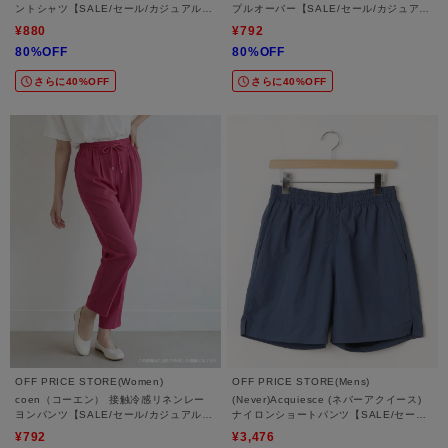
ントシャツ【SALE/セール/カジュアル/
プルオーバー【SALE/セール/カジュア
デイリー/トレンド/ルーズシルエット/ゆ
ル/デイリー/トレンド/きれいめカジュア
¥880
¥792
ったり】
ル】
80%OFF
80%OFF
さらに40%OFF
さらに40%OFF
OFF PRICE STORE(Women)
OFF PRICE STORE(Mens)
coen（コーエン） 接触冷感リネンレー
(Never)Acquiesce (ネバーアクイース)
ヨンパンツ【SALE/セール/カジュアル/
ナイロンショートパンツ【SALE/セール/
デイリー/トレンド/スポーティースタイ
オフプライス/カジュアル/デイリー/トレ
¥792
¥3,476
ル】
ンド/スポーティースタイル】