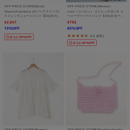
OFF PRICE STORE(Mens)
OFF PRICE STORE(Women)
(Never)Acquiesce (ネバーアクイース)
coen（コーエン） ストレッチポンチ イ
ストレッチショートパンツ【SALE/セー
ージーテーパードパンツ【SALE/セール/
ル/オフプライス/カジュアル/デイリー/ト
カジュアル/デイリー/トレンド/きれいめ
¥2,607
¥792
レンド/きれいめカジュアル】
カジュアル】
70%OFF
80%OFF
4.5 (8件)
さらに30%OFF
さらに40%OFF
OFF PRICE STORE(Women)
OFF PRICE STORE(Fashion Goods)