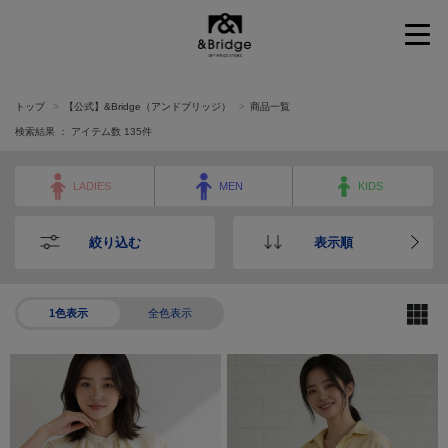
&Bridge
トップ
【公式】&Bridge（アンドブリッジ）
商品一覧
検索結果 ： アイテム数
135
件
LADIES
MEN
KIDS
絞り込む
表示順
1色表示
全色表示