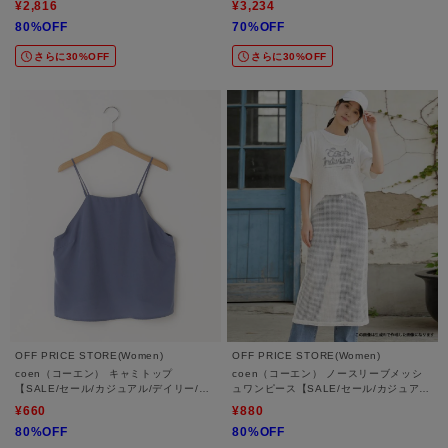
¥2,816
¥3,234
80%OFF
70%OFF
さらに30%OFF
さらに30%OFF
OFF PRICE STORE(Women)
OFF PRICE STORE(Women)
coen（コーエン） キャミトップ
coen（コーエン） ノースリーブメッシ
【SALE/セール/カジュアル/デイリー/ト
ュワンピース【SALE/セール/カジュア
レンド/きれいめカジュアル】
ル/デイリー/トレンド/きれいめカジュア
¥660
¥880
ル】
80%OFF
80%OFF