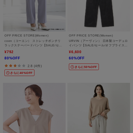
OFF PRICE STORE(Women)
OFF PRICE STORE(Women)
coen（コーエン） ストレッチポンチリ
URVIN（アーヴィン） 日本製コーデュロ
ラックステーパードパンツ【SALE/セー
イパンツ【SALE/セール/オフプライス/
ル/カジュアル/デイリー/トレンド/きれい
カジュアル/デイリー/トレンド】
¥792
¥6,600
めカジュアル】
80%OFF
60%OFF
2.8 (4件)
さらに50%OFF
さらに40%OFF