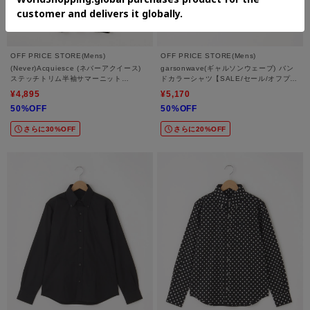
OFF PRICE STORE(Mens)
OFF PRICE STORE(Mens)
(Never)Acquiesce (ネバーアクイース)
garsonwave(ギャルソンウェーブ) バン
ステッチトリム半袖サマーニット
ドカラーシャツ【SALE/セール/オフプラ
【SALE/セール/カジュアル/デイリー/ト
イス/カジュアル/デイリー/トレンド/きれ
¥4,895
¥5,170
レンド】
いめカジュアル】
50%OFF
50%OFF
さらに30%OFF
さらに20%OFF