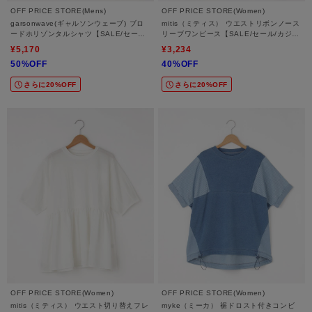
OFF PRICE STORE(Mens)
OFF PRICE STORE(Women)
garsonwave(ギャルソンウェーブ) ブロ
mitis（ミティス） ウエストリボンノース
ードホリゾンタルシャツ【SALE/セール/
リーブワンピース【SALE/セール/カジュ
オフプライス/カジュアル/デイリー/トレ
アル/デイリー/トレンド/ゆったり】
¥5,170
¥3,234
ンド/きれいめカジュアル】
50%OFF
40%OFF
さらに20%OFF
さらに20%OFF
OFF PRICE STORE(Women)
OFF PRICE STORE(Women)
mitis（ミティス） ウエスト切り替えフレ
myke（ミーカ） 裾ドロスト付きコンビ