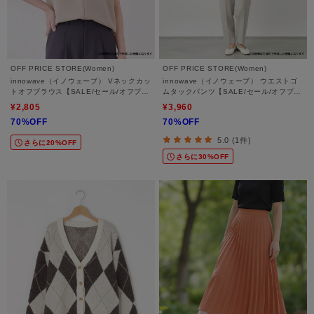
OFF PRICE STORE(Women)
OFF PRICE STORE(Women)
innowave（イノウェーブ） Vネックカッ
innowave（イノウェーブ） ウエストゴ
トオフブラウス【SALE/セール/オフプラ
ムタックパンツ【SALE/セール/オフプラ
イス/カジュアル/デイリー/トレンド/きれ
イス/カジュアル/デイリー/トレンド/通
¥2,805
¥3,960
いめカジュアル】
勤】
70%OFF
70%OFF
5.0 (1件)
さらに20%OFF
さらに30%OFF