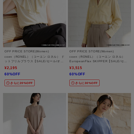
OFF PRICE STORE(Women)
OFF PRICE STORE(Women)
coen（RONEL）（コーエン ロネル） ド
coen（RONEL）（コーエン ロネル）
ットフリルブラウス【SALE/セール/オフ
EuropeanFlax SKIPPER【SALE/セー
プライス/カジュアル/デイリー/トレンド/
ル/オフプライス/カジュアル/デイリー/ト
¥2,195
¥3,515
通勤】
レンド/通勤】
60%OFF
60%OFF
さらに20%OFF
さらに30%OFF