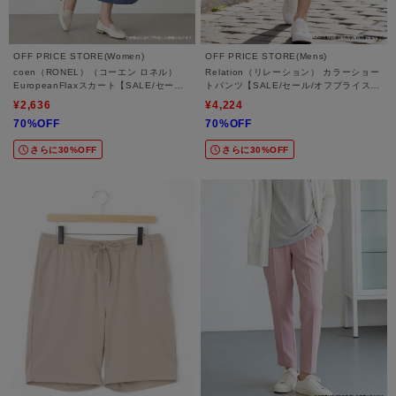
OFF PRICE STORE(Women)
OFF PRICE STORE(Mens)
coen（RONEL）（コーエン ロネル）
Relation（リレーション） カラーショー
EuropeanFlaxスカート【SALE/セール/
トパンツ【SALE/セール/オフプライス/
オフプライス/カジュアル/デイリー/トレ
カジュアル/デイリー/トレンド/きれいめ
¥2,636
¥4,224
ンド/通勤】
カジュアル】
70%OFF
70%OFF
さらに30%OFF
さらに30%OFF