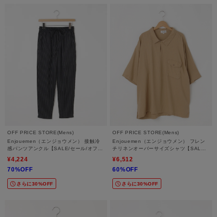
OFF PRICE STORE(Mens)
OFF PRICE STORE(Mens)
Enjouemen（エンジョウメン） 接触冷
Enjouemen（エンジョウメン） フレン
感パンツアンクル【SALE/セール/オフプ
チリネンオーバーサイズシャツ【SALE/
ライス/カジュアル/デイリー/トレンド】
セール/オフプライス/カジュアル/デイリ
¥4,224
¥6,512
ー/トレンド/ルーズシルエット/ゆった
70%OFF
60%OFF
り】
さらに30%OFF
さらに30%OFF