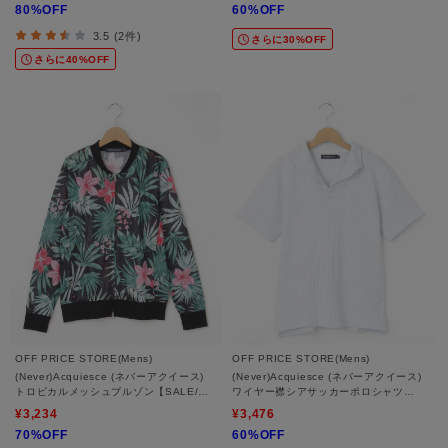
80%OFF
60%OFF
3.5 (2件)
さらに30%OFF
さらに40%OFF
OFF PRICE STORE(Mens)
OFF PRICE STORE(Mens)
(Never)Acquiesce (ネバーアクイース)
(Never)Acquiesce (ネバーアクイース)
トロピカルメッシュブルゾン【SALE/セ
ワイヤー襟シアサッカーポロシャツ
ール/オフプライス/カジュアル/デイリー/
【SALE/セール/オフプライス/カジュア
¥3,234
¥3,476
トレンド/ユニセックス】
ル/デイリー/トレンド/きれいめカジュア
70%OFF
60%OFF
ル】