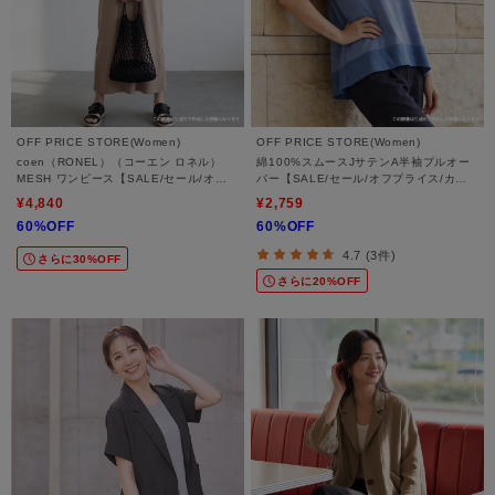
OFF PRICE STORE(Women)
OFF PRICE STORE(Women)
coen（RONEL）（コーエン ロネル）
綿100%スムースJサテンA半袖プルオー
MESH ワンピース【SALE/セール/オフ
バー【SALE/セール/オフプライス/カジ
プライス/カジュアル/デイリー/トレンド/
ュアル/デイリー/トレンド/通勤】
¥4,840
¥2,759
ゆったり】
60%OFF
60%OFF
4.7 (3件)
さらに30%OFF
さらに20%OFF