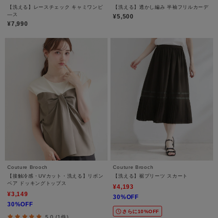
【洗える】レースチェック キャミワンピ
【洗える】透かし編み 半袖フリルカーデ
―ス
¥5,500
¥7,990
Couture Brooch
Couture Brooch
【接触冷感・UVカット・洗える】リボン
【洗える】裾プリーツ スカート
ベア ドッキングトップス
¥4,193
¥3,149
30%OFF
30%OFF
さらに10%OFF
5.0 (1件)