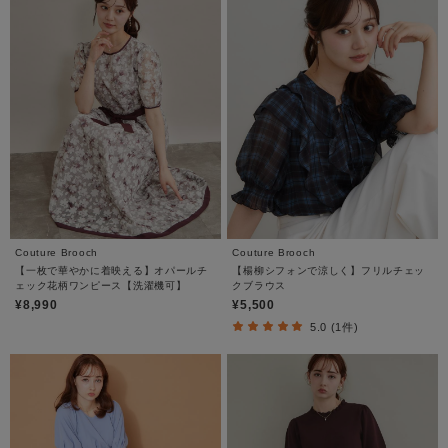
Couture Brooch
Couture Brooch
【一枚で華やかに着映える】オパールチ
【楊柳シフォンで涼しく】フリルチェッ
ェック花柄ワンピース【洗濯機可】
クブラウス
¥8,990
¥5,500
5.0 (1件)