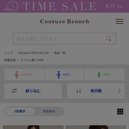
トップ
2022aw CATALOG_03
商品一覧
検索結果 ： アイテム数
179
件
LADIES
MEN
KIDS
絞り込む
表示順
1色表示
全色表示