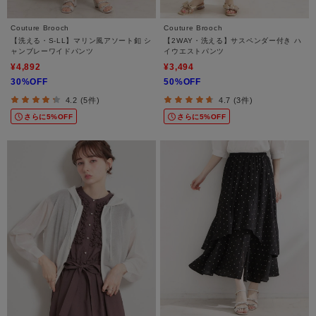
Couture Brooch
Couture Brooch
【洗える・S-LL】マリン風アソート釦 シ
【2WAY・洗える】サスペンダー付き ハ
ャンブレーワイドパンツ
イウエストパンツ
¥4,892
¥3,494
30%OFF
50%OFF
4.2 (5件)
4.7 (3件)
さらに5%OFF
さらに5%OFF