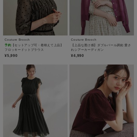
Couture Brooch
Couture Brooch
予約
【セットアップ可・着映えて上品】
【上品な透け感】ダブルパール調釦 愛さ
フロッキードットブラウス
れシアーカーディガン
¥5,990
¥4,990