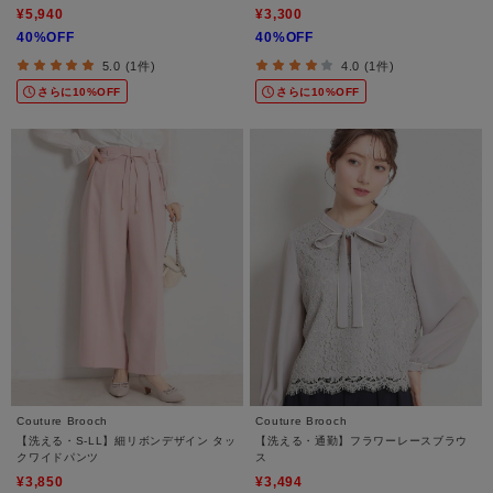
¥5,940
¥3,300
40%OFF
40%OFF
5.0 (1件)
4.0 (1件)
さらに10%OFF
さらに10%OFF
Couture Brooch
Couture Brooch
【洗える・S-LL】細リボンデザイン タッ
【洗える・通勤】フラワーレースブラウ
クワイドパンツ
ス
¥3,850
¥3,494