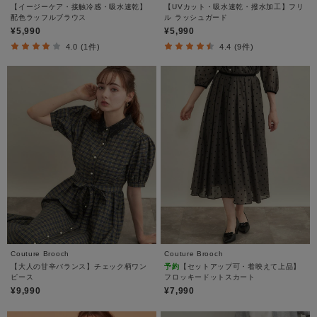
【イージーケア・接触冷感・吸水速乾】
【UVカット・吸水速乾・撥水加工】フリ
配色ラッフルブラウス
ル ラッシュガード
¥5,990
¥5,990
4.0 (1件)
4.4 (9件)
Couture Brooch
Couture Brooch
【大人の甘辛バランス】チェック柄ワン
予約
【セットアップ可・着映えて上品】
ピース
フロッキードットスカート
¥9,990
¥7,990