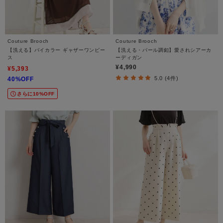
Couture Brooch
Couture Brooch
【洗える】バイカラー ギャザーワンピー
【洗える・パール調釦】愛されシアーカ
ス
ーディガン
¥4,990
¥5,393
5.0 (4件)
40%OFF
さらに10%OFF