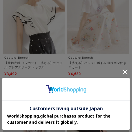
Couture Brooch
Couture Brooch
【接触冷感・UVカット・洗える】ラッフ
【洗える】パレットボイル 細リボン付き
ル フレアスリーブ トップス
スカート
¥3,492
¥4,620
30%OFF
30%OFF
3.0 (1件)
4.6 (5件)
さらに5%OFF
さらに10%OFF