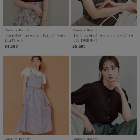
Couture Brooch
Couture Brooch
【接触冷感・UVカット・洗える】リボン
【さらっと軽い】ラッフルスリーブ ブラ
ロゴTシャツ
ウス【洗濯機可】
¥4,500
¥5,500
Couture Brooch
Couture Brooch