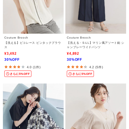
Couture Brooch
Couture Brooch
【洗える】ピコレース ピンタックブラウ
【洗える・S-LL】マリン風アソート釦 シ
ス
ャンブレーワイドパンツ
¥3,492
¥4,892
30%OFF
30%OFF
4.0 (1件)
4.2 (5件)
さらに5%OFF
さらに5%OFF