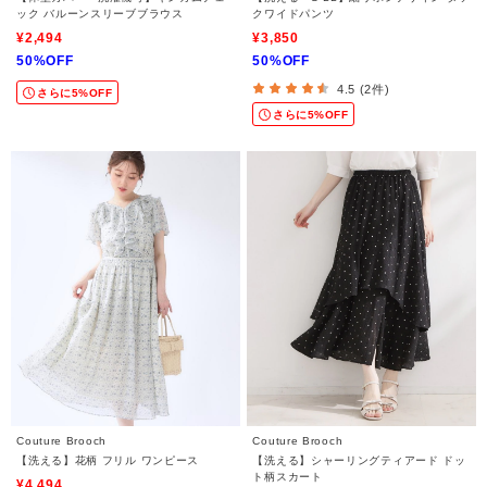
ック バルーンスリーブブラウス
クワイドパンツ
¥2,494
¥3,850
50%OFF
50%OFF
4.5 (2件)
さらに5%OFF
さらに5%OFF
Couture Brooch
Couture Brooch
【洗える】花柄 フリル ワンピース
【洗える】シャーリングティアード ドッ
ト柄スカート
¥4,494