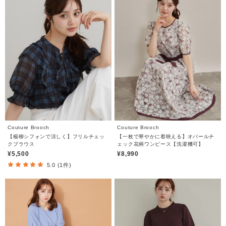
Couture Brooch
Couture Brooch
【楊柳シフォンで涼しく】フリルチェッ
【一枚で華やかに着映える】オパールチ
クブラウス
ェック花柄ワンピース【洗濯機可】
¥5,500
¥8,990
5.0 (1件)