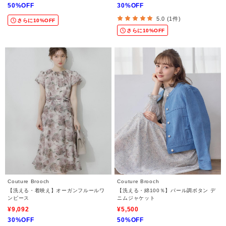
50%OFF
30%OFF
5.0 (1件)
さらに10%OFF
さらに10%OFF
Couture Brooch
Couture Brooch
【洗える・着映え】オーガンフルールワ
【洗える・綿100％】パール調ボタン デ
ンピース
ニムジャケット
¥9,092
¥5,500
30%OFF
50%OFF