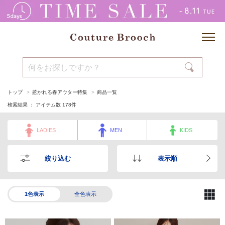
トップ
惹かれる春アウター特集
商品一覧
検索結果 ： アイテム数
178
件
LADIES
MEN
KIDS
絞り込む
表示順
1色表示
全色表示