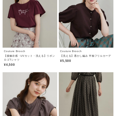
Couture Brooch
Couture Brooch
【接触冷感・UVカット・洗える】リボン
【洗える】透かし編み 半袖フリルカーデ
ロゴTシャツ
¥5,500
¥4,500