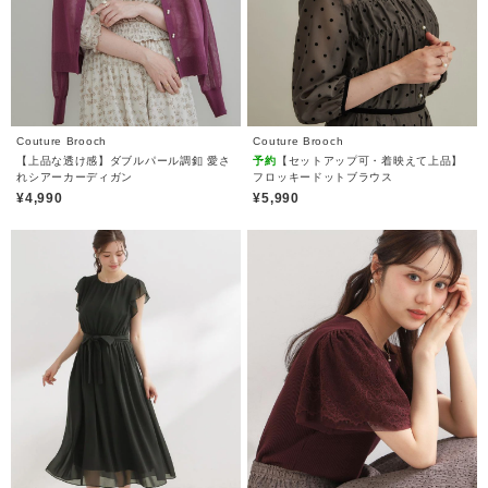
Couture Brooch
Couture Brooch
【上品な透け感】ダブルパール調釦 愛さ
予約
【セットアップ可・着映えて上品】
れシアーカーディガン
フロッキードットブラウス
¥4,990
¥5,990