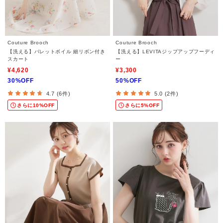
Couture Brooch
Couture Brooch
【洗える】パレットボイル 細リボン付き
【洗える】LEVITAジップアップフーディ
スカート
ー
¥4,620
¥3,300
30%OFF
50%OFF
4.7 (6件)
5.0 (2件)
さらに10%OFF
さらに5%OFF