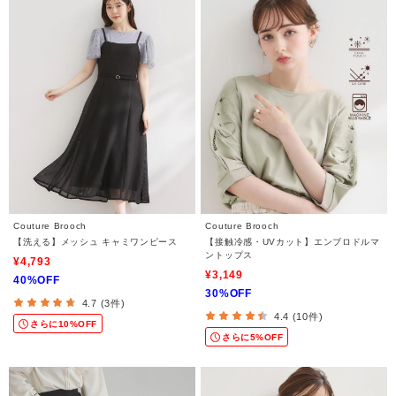
Couture Brooch
Couture Brooch
【洗える】メッシュ キャミワンピース
【接触冷感・UVカット】エンブロドルマ
ントップス
¥4,793
¥3,149
40%OFF
30%OFF
4.7 (3件)
4.4 (10件)
さらに10%OFF
さらに5%OFF