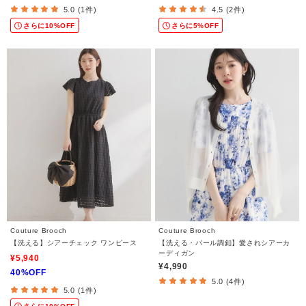
5.0 (1件)
4.5 (2件)
さらに10%OFF
さらに5%OFF
Couture Brooch
Couture Brooch
【洗える】シアーチェック ワンピース
【洗える・パール調釦】愛されシアーカ
ーディガン
¥5,940
¥4,990
40%OFF
5.0 (4件)
5.0 (1件)