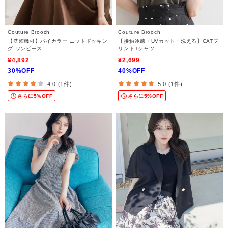
Couture Brooch
Couture Brooch
【洗濯機可】バイカラー ニットドッキン
【接触冷感・UVカット・洗える】CATプ
グ ワンピース
リントTシャツ
¥4,892
¥2,699
30%OFF
40%OFF
4.0 (1件)
5.0 (1件)
さらに5%OFF
さらに5%OFF