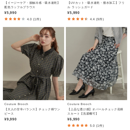
【イージーケア・接触冷感・吸水速乾】
【UVカット・吸水速乾・撥水加工】フリ
配色ラッフルブラウス
ル ラッシュガード
¥5,990
¥5,990
4.0 (1件)
4.4 (9件)
Couture Brooch
Couture Brooch
【大人の甘辛バランス】チェック柄ワン
【上品な透け感】オパールチェック花柄
ピース
スカート【洗濯機可】
¥9,990
¥6,990
5.0 (1件)