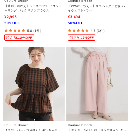
Couture Brooch
Couture Brooch
【通勤・着映え】レースカフス ピコシャ
【2WAY・洗える】サスペンダー付き ハ
ーリング バックリボンブラウス
イウエストパンツ
¥2,995
¥3,494
50%OFF
50%OFF
5.0 (1件)
4.7 (3件)
さらに10%OFF
さらに5%OFF
Couture Brooch
Couture Brooch
【体型カバー・洗濯機可】ギンガムチェ
【洗える・S-LL】細リボンデザイン タッ