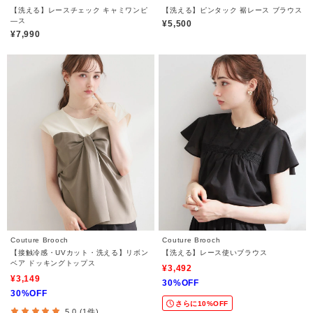
【洗える】レースチェック キャミワンピ
【洗える】ピンタック 裾レース ブラウス
―ス
¥5,500
¥7,990
Couture Brooch
Couture Brooch
【接触冷感・UVカット・洗える】リボン
【洗える】レース使いブラウス
ベア ドッキングトップス
¥3,492
¥3,149
30%OFF
30%OFF
さらに10%OFF
5.0 (1件)