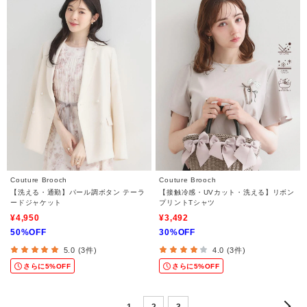
Couture Brooch
Couture Brooch
【洗える・通勤】パール調ボタン テーラ
【接触冷感・UVカット・洗える】リボン
ードジャケット
プリントTシャツ
¥4,950
¥3,492
50%OFF
30%OFF
5.0 (3件)
4.0 (3件)
さらに5%OFF
さらに5%OFF
1
2
3