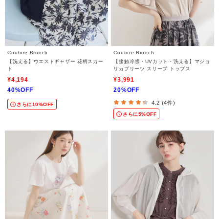
Couture Brooch
Couture Brooch
【洗える】ウエストギャザー 花柄スカー
【接触冷感・UVカット・洗える】マジョ
ト
リカプリーツ スリーブ トップス
¥4,194
¥3,991
40%OFF
20%OFF
4.2 (4件)
さらに10%OFF
さらに5%OFF