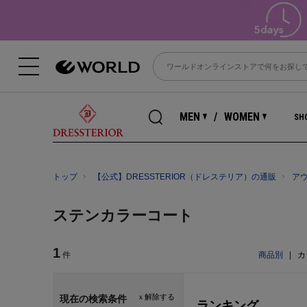
MEN
WOMEN
SHO
トップ
【公式】DRESSTERIOR（ドレステリア）の通販
ア
ステンカラーコート
1
件
商品別
|
カ
ｘ解除する
現在の検索条件
ランキング