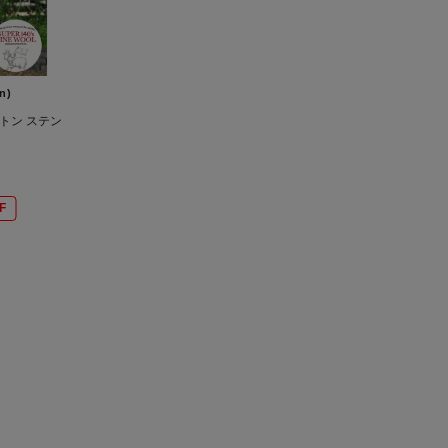
n)
ルトン ステン
F