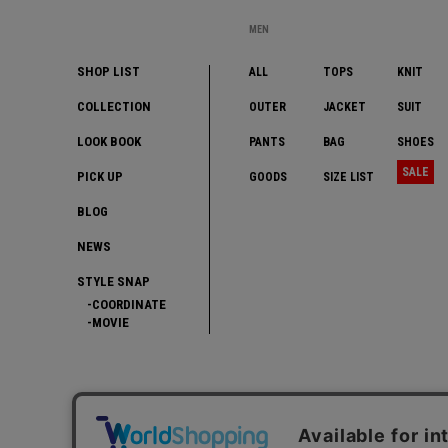
MEN
SHOP LIST
ALL
TOPS
KNIT
COLLECTION
OUTER
JACKET
SUIT
LOOK BOOK
PANTS
BAG
SHOES
SALE
PICK UP
GOODS
SIZE LIST
BLOG
NEWS
STYLE SNAP
COORDINATE
MOVIE
ワールド オンラインストア
ワールド 