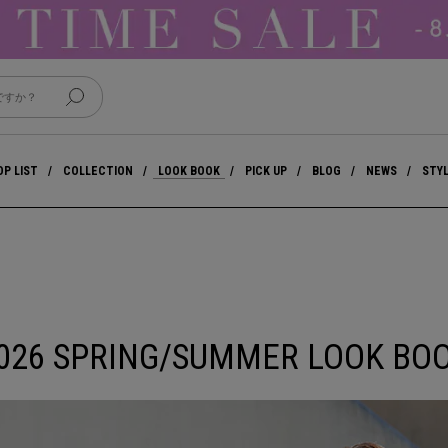
P LIST
COLLECTION
LOOK BOOK
PICK UP
BLOG
NEWS
STY
026 SPRING/SUMMER LOOK BO