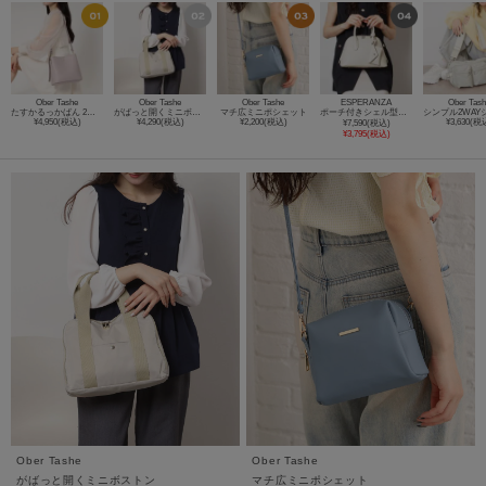
Ober Tashe
Ober Tashe
Ober Tashe
ESPERANZA
Ober Tas
たすかるっかばん 2WAYミドルショルダー
がばっと開くミニボストン
マチ広ミニポシェット
ポーチ付きシェル型ボストンバッグ
¥4,950(税込)
¥4,290(税込)
¥2,200(税込)
¥3,630(税
¥7,590(税込)
¥3,795(税込)
Ober Tashe
Ober Tashe
がばっと開くミニボストン
マチ広ミニポシェット