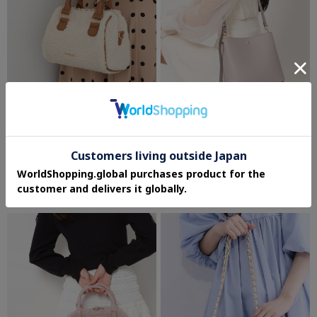
ESPERANZA
Ober Tashe
予約
2WAYボストンバッグ
たすかるっかばん 2WAYミドルショルダ
ー
¥7,920
¥4,950
3.0 (1件)
さらに5%OFF