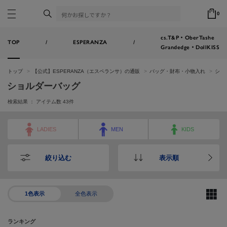
0
cs.T&P・OberTashe
TOP
/
ESPERANZA
/
Grandedge・DollKISS
トップ
【公式】ESPERANZA（エスペランサ）の通販
バッグ・財布・小物入れ
ショ
ショルダーバッグ
検索結果 ： アイテム数
43
件
LADIES
MEN
KIDS
絞り込む
表示順
1色表示
全色表示
ランキング