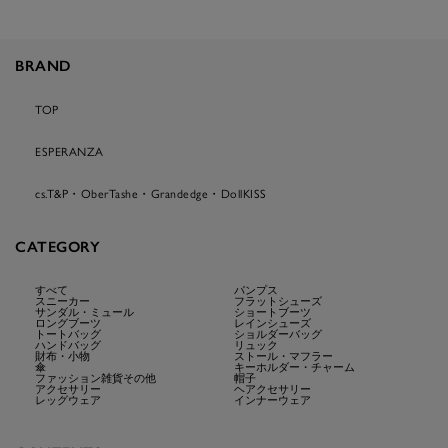
BRAND
TOP
ESPERANZA
cs.T&P・OberTashe・Grandedge・DollKISS
CATEGORY
すべて
パンプス
スニーカー
フラットシューズ
サンダル・ミュール
ショートブーツ
ロングブーツ
レインシューズ
トートバッグ
ショルダーバッグ
ハンドバッグ
リュック
財布・小物
ストール・マフラー
傘
キーホルダー・チャーム
ファッション雑貨その他
帽子
アクセサリー
ヘアクセサリー
レッグウェア
インナーウェア