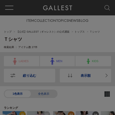
ITEM
COLLECTION
TOPICS
NEWS
BLOG
トップ
【公式】GALLEST（ギャレスト）の公式通販
トップス
Ｔシャツ
Ｔシャツ
検索結果 ： アイテム数
27
件
LADIES
MEN
KIDS
絞り込む
表示順
1色表示
全色表示
ランキング