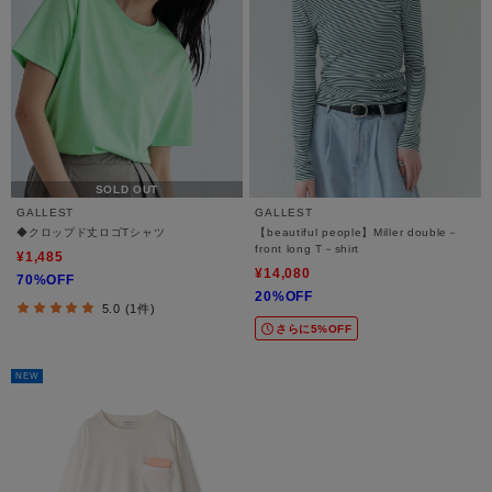
SOLD OUT
GALLEST
GALLEST
◆クロップド丈ロゴTシャツ
【beautiful people】Miller double－
front long T－shirt
¥1,485
¥14,080
70%OFF
20%OFF
5.0 (1件)
さらに5%OFF
NEW