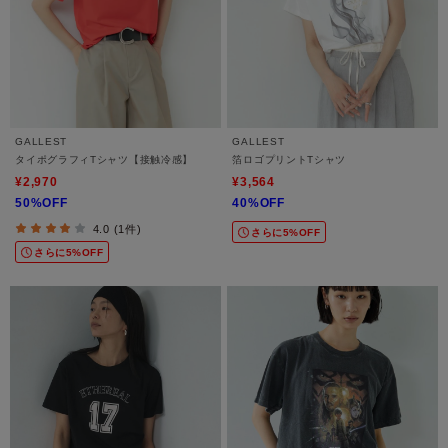
GALLEST
GALLEST
タイポグラフィTシャツ【接触冷感】
箔ロゴプリントTシャツ
¥2,970
¥3,564
50%OFF
40%OFF
4.0 (1件)
さらに5%OFF
さらに5%OFF