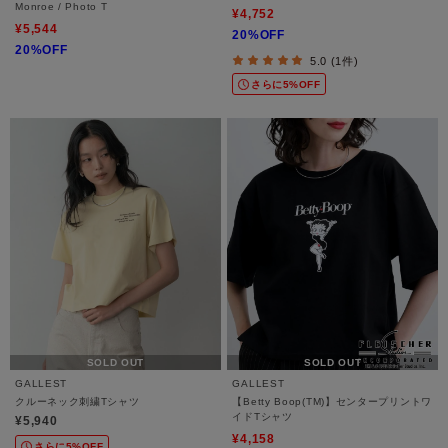
Monroe / Photo T
¥4,752
¥5,544
20%OFF
20%OFF
5.0 (1件)
さらに5%OFF
SOLD OUT
SOLD OUT
GALLEST
GALLEST
クルーネック刺繍Tシャツ
【Betty Boop(TM)】センタープリントワ
イドTシャツ
¥5,940
¥4,158
さらに5%OFF