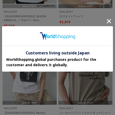
SOLD OUT
SOLD OUT
GALLEST
GALLEST
【GOODROCKSPEED】QUEEN
ロゴタイトTシャツ
AMIDALA ／ Print T－Shirt
¥2,970
¥5,544
40%OFF
20%OFF
SOLD OUT
SOLD OUT
GALLEST
GALLEST
【GOODROCKSPEED】Marilyn
メッセージプリントクルーネックTシャツ