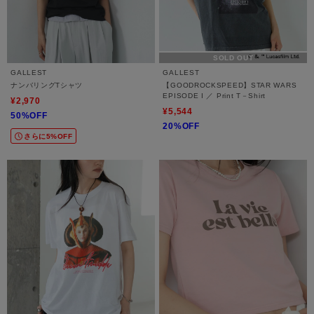
SOLD OUT
GALLEST
GALLEST
ナンバリングTシャツ
【GOODROCKSPEED】STAR WARS
EPISODE I ／ Print T－Shirt
¥2,970
¥5,544
50%OFF
20%OFF
さらに5%OFF