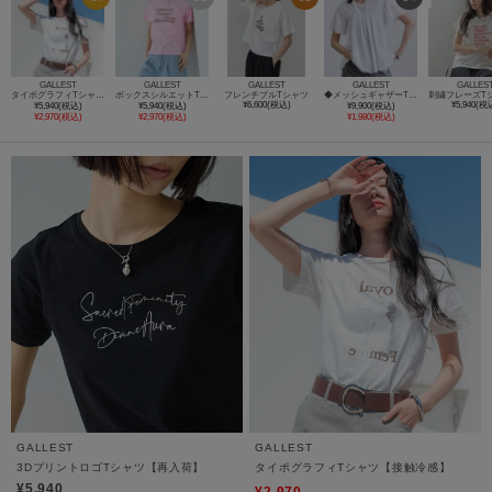
GALLEST
GALLEST
GALLEST
GALLEST
GALLES
タイポグラフィTシャツ【接触冷感】
ボックスシルエットTシャツ【接触冷感】
フレンチブルTシャツ
◆メッシュギャザーTシャツ
¥6,600(税込)
¥5,940(税
¥5,940(税込)
¥5,940(税込)
¥9,900(税込)
¥2,970(税込)
¥2,970(税込)
¥1,980(税込)
GALLEST
GALLEST
3DプリントロゴTシャツ【再入荷】
タイポグラフィTシャツ【接触冷感】
¥5,940
¥2,970