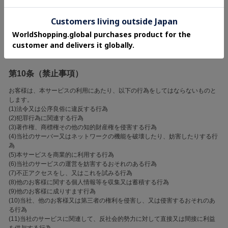
権利者に帰属し、お客様はこれらを無断で複製、転載、改変、その他の
利用をすることはできません。
当社は、その裁量により、当社ウェブサイト及び当社と提携するサイト
において、本サービスに関連してお客様が発信したコンテンツの全部又
は一部を自由に利用でき、当該コンテンツを利用するにあたり、お客様
に対して金銭その他一切の対価の支払を要しないものとします。
第10条（禁止事項）
お客様は、本サービスの利用にあたり、以下の行為をしてはならないものと
します。
(1)法令又は公序良俗に違反する行為
(2)犯罪行為に関連する行為
(3)著作権、商標権その他の知的財産権を侵害する行為
(4)当社のサーバー又はネットワークの機能を破壊したり、妨害したりする行
為
(5)本サービスを商業的に利用する行為
(6)当社のサービスの運営を妨害するおそれのある行為
(7)不正アクセスをし、又はこれを試みる行為
(8)他のお客様に関する個人情報等を収集又は蓄積する行為
(9)他のお客様に成りすます行為
(10)当社、他のお客様又は第三者の権利を侵害し、又は侵害するおそれのあ
る行為
(11)当社のサービスに関連して、反社会的勢力に対して直接又は間接に利益