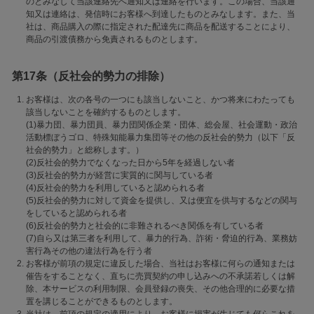
のとみなして当該連絡先へ通知又は連絡を行います。この場合、当該通
知又は連絡は、発信時にお客様へ到達したものとみなします。また、当
社は、商品購入の際に指定された配達先に商品を配送することにより、
商品の引渡債務から免責されるものとします。
第17条（反社会的勢力の排除）
お客様は、次の各号の一つにも該当しないこと、かつ将来にわたっても
該当しないことを確約するものとします。
(1)暴力団、暴力団員、暴力団関係企業・団体、総会屋、社会運動・政治
活動標ぼうゴロ、特殊知能暴力集団等その他の反社会的勢力（以下「反
社会的勢力」と総称します。）
(2)反社会的勢力でなくなった日から5年を経過しない者
(3)反社会的勢力が経営に実質的に関与している者
(4)反社会的勢力を利用していると認められる者
(5)反社会的勢力に対して資金を提供し、又は便宜を供与するなどの関与
をしていると認められる者
(6)反社会的勢力と社会的に非難されるべき関係を有している者
(7)自ら又は第三者を利用して、暴力的行為、詐術・脅迫的行為、業務妨
害行為その他の違法行為を行う者
お客様が前項の規定に違反した場合、当社はお客様に何らの通知または
催告をすることなく、直ちに売買契約の申し込みへの不承諾若しくは解
除、本サービスの利用制限、会員登録の喪失、その他合理的に必要な措
置を講じることができるものとします。