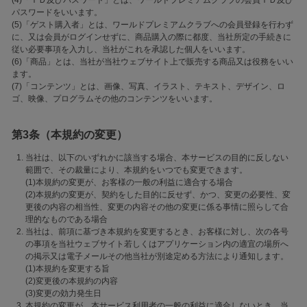
(4)「ＩＤ及びパスワード」とは、ワールドプレミアムクラブの会員ＩＤ及び
パスワードをいいます。
(5)「ゲスト購入者」とは、ワールドプレミアムクラブへの会員登録を行わず
に、又は会員がログインせずに、商品購入の際に都度、当社所定の手続きに
従い必要事項を入力し、当社がこれを承認した個人をいいます。
(6)「商品」とは、当社が当社ウェブサイト上で販売する商品又は役務をいい
ます。
(7)「コンテンツ」とは、画像、写真、イラスト、テキスト、デザイン、ロ
ゴ、映像、プログラムその他のコンテンツをいいます。
第3条（本規約の変更）
当社は、以下のいずれかに該当する場合、本サービスの目的に反しない
範囲で、その裁量により、本規約をいつでも変更できます。
(1)本規約の変更が、お客様の一般の利益に適合する場合
(2)本規約の変更が、契約をした目的に反せず、かつ、変更の必要性、変
更後の内容の相当性、変更の内容その他の変更に係る事情に照らして合
理的なものである場合
当社は、前項に基づき本規約を変更するとき、お客様に対し、次の各号
の事項を当社ウェブサイト若しくはアプリケーション内の適宜の場所へ
の掲示又は電子メールその他当社が別途定める方法により通知します。
(1)本規約を変更する旨
(2)変更後の本規約の内容
(3)変更の効力発生日
本規約の変更が、本サービス利用者の一般の利益に適合しないとき、当