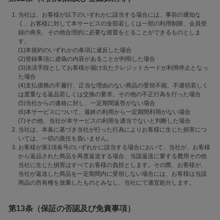
当社は、お客様が以下のいずれかに該当する場合には、事前の通知な
く、お客様に対して本サービスの全部若しくは一部の利用制限、会員登
録の喪失、その他合理的に必要な措置をとることができるものとしま
す。
(1)本規約のいずれかの条項に違反した場合
(2)登録事項に虚偽の内容があることが判明した場合
(3)決済手段としてお客様が届け出たクレジットカードが利用停止となっ
た場合
(4)支払債務の不履行、正当な理由のない商品の受領不能、不適切若しく
は度重なる返品若しくは交換の要求、その他の不正行為を行った場合
(5)当社からの連絡に対し、一定期間返答がない場合
(6)本サービスについて、最終の利用から一定期間利用がない場合
(7)その他、当社が本サービスの利用を適当でないと判断した場合
当社は、本条に基づき当社が行った行為によりお客様に生じた損害につ
いては、一切の責任を負いません。
お客様が第1項各号のいずれかに該当する場合において、当社が、お客様
から返品された商品を再度返送する場合、当該返送に要する費用その他
当社に生じた損害はすべてお客様の負担とします。その際、お客様が、
当社が返送した商品を一定期間内に受領しない場合には、お客様は当該
商品の所有権を放棄したものとみなし、当社にて適宜処分します。
第13条（保証の否認及び免責事項）