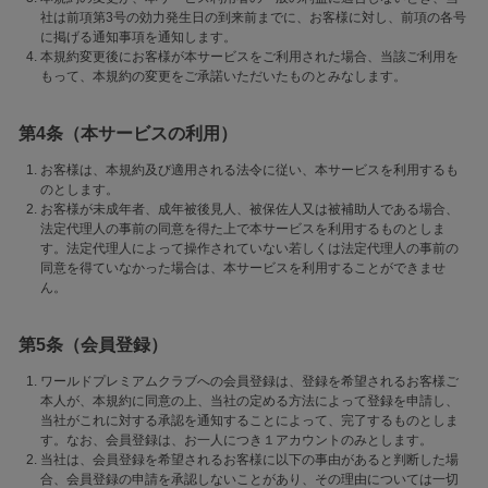
社は前項第3号の効力発生日の到来前までに、お客様に対し、前項の各号
に掲げる通知事項を通知します。
本規約変更後にお客様が本サービスをご利用された場合、当該ご利用を
もって、本規約の変更をご承諾いただいたものとみなします。
第4条（本サービスの利用）
お客様は、本規約及び適用される法令に従い、本サービスを利用するも
のとします。
お客様が未成年者、成年被後見人、被保佐人又は被補助人である場合、
法定代理人の事前の同意を得た上で本サービスを利用するものとしま
す。法定代理人によって操作されていない若しくは法定代理人の事前の
同意を得ていなかった場合は、本サービスを利用することができませ
ん。
第5条（会員登録）
ワールドプレミアムクラブへの会員登録は、登録を希望されるお客様ご
本人が、本規約に同意の上、当社の定める方法によって登録を申請し、
当社がこれに対する承認を通知することによって、完了するものとしま
す。なお、会員登録は、お一人につき１アカウントのみとします。
当社は、会員登録を希望されるお客様に以下の事由があると判断した場
合、会員登録の申請を承認しないことがあり、その理由については一切