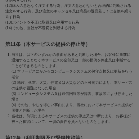
を供与する行為
(12)購入の意思なく注文する行為、注文の意思がないと合理的に判断される
注文をする行為、及び注文のキャンセル又は商品の返品若しくは交換を繰り
返す行為
(13)ポイントを不正に取得又は利用する行為
(14)その他、当社が不適切と判断する行為
第11条（本サービスの提供の停止等）
当社は、以下のいずれかの事由があると判断した場合、お客様に事前に
通知することなく本サービスの全部又は一部の提供を停止又は中断する
ことができるものとします。
(1) 本サービスにかかるコンピュータシステムの保守点検又は更新を行う
場合
(2) 地震、落雷、火災、停電又は天災などの不可抗力により、本サービス
の提供が困難となった場合
(3) コンピュータシステム又は通信回線等が障害、事故等により停止した
場合
(4) その他、やむを得ない事由により、当社において本サービスの提供が
困難と判断した場合
当社は、前項による本サービスの提供の停止又は中断により、お客様が
被った損害について、一切の責任を負わないものとします。
第12条（利用制限及び登録抹消等）