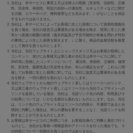
当社は、本サービスに事実上又は法律上の瑕疵（安全性、信頼性、正確
性、完全性、有効性、特定の目的への適合性、セキュリティなどに関す
る欠陥、エラーやバグ、権利侵害などを含みます。）がないことを保証
するものではありません。
当社は、本サービスによってお客様に生じた損害について損害賠償責任
を負う場合、当社の故意又は重過失がある場合を除き、現実に生じた通
常かつ直接の範囲の損害（逸失利益及び予見可能性の有無を問わず特別
の事情により生じた損害を除きます。）に限り、商品代金相当額を限度
として責任を負うものとします。
当社は、当社ウェブサイト上にショップスタッフ又はお客様が投稿した
コンテンツ、並びにお客様又は第三者が当社又は本サービスに関して
SNS等に投稿したコンテンツについて、適法性、有効性、正確性、確実
性、安全性、最新性及び完全性を含め、何らの保証をせず、これらに関
連してお客様に生じた損害に対しては、当社に故意又は重過失がある場
合を除き、一切の責任を負わないものとします。
当社ウェブサイトから他のウェブサイト若しくはリソースへのリンク、
又は第三者のウェブサイト若しくはリソースから当社ウェブサイトへの
リンクを提供している場合、当社は、当該リンク先の内容、利用及びそ
の結果については、いかなる責任も負わないものとします。なお、当社
は、リンク先のウェブサイト又はリソースの内容が、不適切であると合
理的に判断した場合は、何らの通知を要することなく、当該リンクを削
除することができるものとします。
お客様は本サービスのご利用につき、お客様自身のご判断と責任で行う
ものとし、当社がお客様へ情報提供やアドバイスを行った場合でも、そ
の内容について一切責任を負うものではありません。