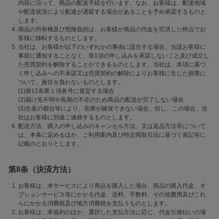
内容に沿って、商品の配送手続を行います。なお、お客様は、配達地域
や配送状況により配達が遅延する場合があることを予め承諾するものと
します。
商品の所有権及び危険負担は、お客様が商品の代金を完済した時点でお
客様に移転するものとします。
当社は、お客様が以下のいずれかの事由に該当する場合、当該お客様に
事前に通知することなく、第1項の申し込みを承諾しないこと及び成立し
た売買契約を解除することができるものとします。当社は、本項に基づ
く申し込みへの不承諾又は売買契約の解除によりお客様に生じた損害に
ついて、責任を負わないものとします。
(1)第12条第１項各号に規定する場合
(2)届け先不明や長期の不在のため商品の配送が完了しない場合
(3)生産の都合等により、在庫が確保できない場合。但し、この場合、当
社はお客様に別途ご連絡するものとします。
配送方法、購入の申し込みのキャンセル方法、又は返品方法等について
は、本条に定めるほか、ご利用案内及び特定商取引法に基づく表記等に
記載のとおりとします。
第8条（決済方法）
お客様は、本サービスにより商品を購入した場合、商品の購入代金、オ
プションサービス等にかかる代金、送料、手数料、その他費用及びこれ
らにかかる消費税及び地方消費税を支払うものとします。
お客様は、本規約のほか、選択した支払方法に応じ、代金引換払いの場