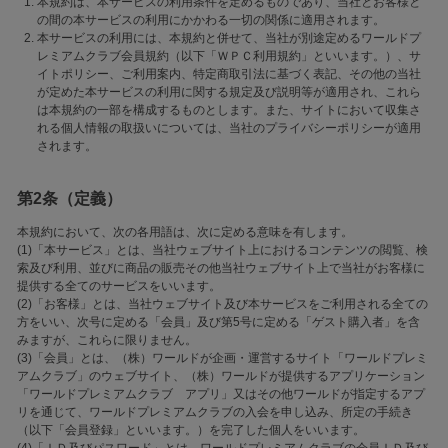
本規約は、本サービスの利用条件を定めるものであり、当社とお客様と
の間の本サービスの利用にかかわる一切の関係に適用されます。
本サービスの利用には、本規約と併せて、当社が別途定めるワールドプ
レミアムクラブ会員規約（以下「ＷＰＣ利用規約」といいます。）、サ
イトポリシー、ご利用案内、特定商取引法に基づく表記、その他の当社
が定めた本サービスの利用に関する規定及び説明等が適用され、これら
は本規約の一部を構成するものとします。また、サイトにおいて収集さ
れる個人情報の取扱いについては、当社のプライバシーポリシーが適用
されます。
第2条（定義）
本規約において、次の各用語は、次に定める意味を有します。
(1)「本サービス」とは、当社ウェブサイト上におけるコンテンツの閲覧、検
索及び利用、並びに商品の販売その他当社ウェブサイト上で当社がお客様に
提供する全てのサービスをいいます。
(2)「お客様」とは、当社ウェブサイト及び本サービスをご利用される全ての
方をいい、次号に定める「会員」及び第5号に定める「ゲスト購入者」を含
みますが、これらに限りません。
(3)「会員」とは、（株）ワールドが企画・運営するサイト「ワールドプレミ
アムクラブ」のウェブサイト、（株）ワールドが提供するアプリケーション
「ワールドプレミアムクラブ アプリ」又はその他ワールドが指定するアプ
リを通じて、ワールドプレミアムクラブの入会を申し込み、所定の手続き
（以下「会員登録」といいます。）を完了した個人をいいます。