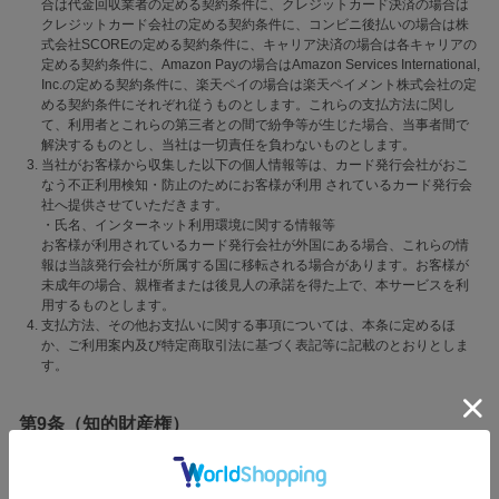
合は代金回収業者の定める契約条件に、クレジットカード決済の場合は
クレジットカード会社の定める契約条件に、コンビニ後払いの場合は株
式会社SCOREの定める契約条件に、キャリア決済の場合は各キャリアの
定める契約条件に、Amazon Payの場合はAmazon Services International,
Inc.の定める契約条件に、楽天ペイの場合は楽天ペイメント株式会社の定
める契約条件にそれぞれ従うものとします。これらの支払方法に関し
て、利用者とこれらの第三者との間で紛争等が生じた場合、当事者間で
解決するものとし、当社は一切責任を負わないものとします。
当社がお客様から収集した以下の個人情報等は、カード発行会社がおこ
なう不正利用検知・防止のためにお客様が利用 されているカード発行会
社へ提供させていただきます。
・氏名、インターネット利用環境に関する情報等
お客様が利用されているカード発行会社が外国にある場合、これらの情
報は当該発行会社が所属する国に移転される場合があります。お客様が
未成年の場合、親権者または後見人の承諾を得た上で、本サービスを利
用するものとします。
支払方法、その他お支払いに関する事項については、本条に定めるほ
か、ご利用案内及び特定商取引法に基づく表記等に記載のとおりとしま
す。
第9条（知的財産権）
当社ウェブサイト及び本サービスにおいて提供されるコンテンツの著作
権又はその他の知的所有権は、当社及びコンテンツ提供者などの正当な