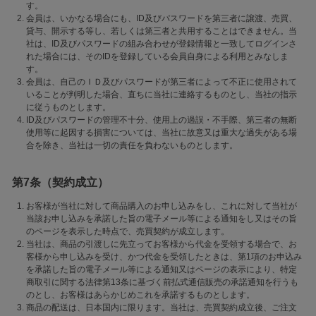
す。
会員は、いかなる場合にも、ID及びパスワードを第三者に譲渡、売買、
貸与、開示する等し、若しくは第三者と共用することはできません。当
社は、ID及びパスワードの組み合わせが登録情報と一致してログインさ
れた場合には、そのIDを登録している会員自身による利用とみなしま
す。
会員は、自己のＩＤ及びパスワードが第三者によって不正に使用されて
いることが判明した場合、直ちに当社に連絡するものとし、当社の指示
に従うものとします。
ID及びパスワードの管理不十分、使用上の過誤・不手際、第三者の無断
使用等に起因する損害については、当社に故意又は重大な過失がある場
合を除き、当社は一切の責任を負わないものとします。
第7条（契約成立）
お客様が当社に対して商品購入のお申し込みをし、これに対して当社が
当該お申し込みを承諾した旨の電子メール等による通知をし又はその旨
のページを表示した時点で、売買契約が成立します。
当社は、商品の引渡しに先立ってお客様から代金を受領する場合で、お
客様から申し込みを受け、かつ代金を受領したときは、第1項のお申込み
を承諾した旨の電子メール等による通知又はページの表示により、特定
商取引に関する法律第13条に基づく前払式通信販売の承諾通知を行うも
のとし、お客様はあらかじめこれを承諾するものとします。
商品の配送は、日本国内に限ります。当社は、売買契約成立後、ご注文