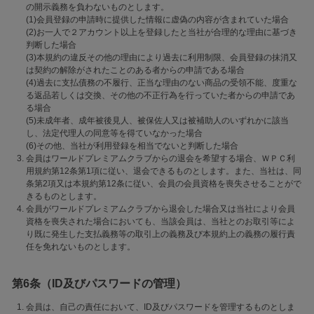
の開示義務を負わないものとします。
(1)会員登録の申請時に提供した情報に虚偽の内容が含まれていた場合
(2)お一人で２アカウント以上を登録したと当社が合理的な理由に基づき
判断した場合
(3)本規約の違反その他の理由により過去に利用制限、会員登録の抹消又
は契約の解除がされたことのある者からの申請である場合
(4)過去に支払債務の不履行、正当な理由のない商品の受領不能、度重な
る返品若しくは交換、その他の不正行為を行っていた者からの申請であ
る場合
(5)未成年者、成年被後見人、被保佐人又は被補助人のいずれかに該当
し、法定代理人の同意等を得ていなかった場合
(6)その他、当社が利用登録を相当でないと判断した場合
会員はワールドプレミアムクラブからの退会を希望する場合、ＷＰＣ利
用規約第12条第1項に従い、退会できるものとします。また、当社は、同
条第2項又は本規約第12条に従い、会員の会員資格を喪失させることがで
きるものとします。
会員がワールドプレミアムクラブから退会した場合又は当社により会員
資格を喪失された場合においても、当該会員は、当社とのお取引等によ
り既に発生した支払義務等の取引上の義務及び本規約上の義務の履行責
任を免れないものとします。
第6条（ID及びパスワードの管理）
会員は、自己の責任において、ID及びパスワードを管理するものとしま