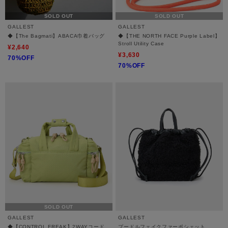
SOLD OUT
SOLD OUT
GALLEST
GALLEST
◆【The Bagmati】ABACA巾着バッグ
◆【THE NORTH FACE Purple Label】
Stroll Utility Case
¥2,640
¥3,630
70%OFF
70%OFF
SOLD OUT
GALLEST
GALLEST
◆【CONTROL FREAK】2WAYコード
プードルフェイクファーポシェット