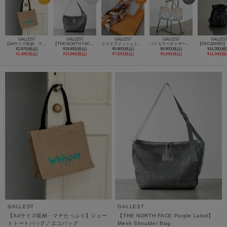
GALLEST
GALLEST
GALLEST
GALLEST
GALLES
【A4サイズ収納・マチたっぷり】ジュートトートバッグ／エコバッグ
【THE NORTH FACE Purple Label】Mesh Shoulder Bag
スクエアメッシュトート
バイカラーギャザーハンドルバッグ
¥2,970(税込)
¥19,800(税込)
¥9,900(税込)
¥9,900(税込)
¥14,300(税
¥1,485(税込)
¥15,840(税込)
¥7,920(税込)
¥5,940(税込)
¥11,440(税
GALLEST
GALLEST
【A4サイズ収納・マチたっぷり】ジュー
【THE NORTH FACE Purple Label】
トトートバッグ／エコバッグ
Mesh Shoulder Bag