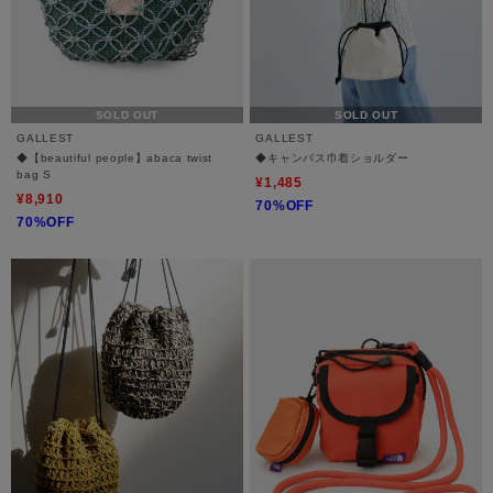
SOLD OUT
SOLD OUT
GALLEST
GALLEST
◆【beautiful people】abaca twist
◆キャンバス巾着ショルダー
bag S
¥1,485
¥8,910
70%OFF
70%OFF