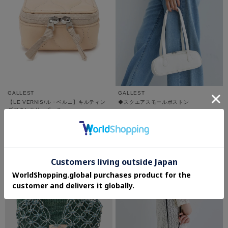
GALLEST
GALLEST
【LE VERNIS/ル・ベルニ】キルティン
◆スクエアスモールボストン
グアクセサリーポーチ
¥2,079
¥4,620
70%OFF
30%OFF
さらに5%OFF