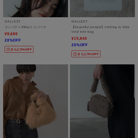
GALLEST
GALLEST
コンパクト2Wayミニパース
【beautiful people】nothing to hide
vinyl tote bag
¥9,680
¥15,840
20%OFF
20%OFF
さらに5%OFF
さらに5%OFF