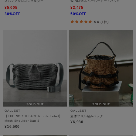
スパングルロゴショルダー
WINDFALLペーパートートバッグ
¥5,005
¥2,475
30%OFF
50%OFF
5.0 (1件)
SOLD OUT
SOLD OUT
GALLEST
GALLEST
【THE NORTH FACE Purple Label】
立体フリル編みバッグ
Mesh Shoulder Bag S
¥6,930
¥16,500