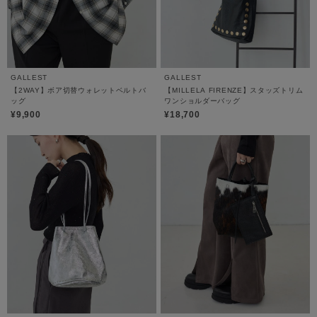
GALLEST
GALLEST
【2WAY】ボア切替ウォレットベルトバ
【MILLELA FIRENZE】スタッズトリム
ッグ
ワンショルダーバッグ
¥9,900
¥18,700