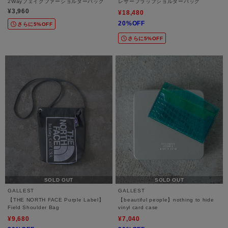
2Wayフェイクファーショルダーバッグ
レザーフラップショルダーバッグ
¥3,960
¥18,480
20%OFF
さらに5%OFF
さらに5%OFF
SOLD OUT
SOLD OUT
GALLEST
GALLEST
【THE NORTH FACE Purple Label】
【beautiful people】nothing to hide
Field Shoulder Bag
vinyl card case
¥9,680
¥7,040