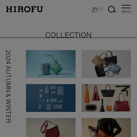
JP
|
EN
MENU
COLLECTION
2024 AUTUMN & WINTER