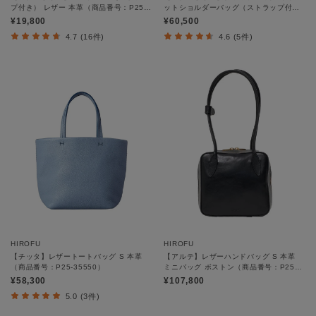
プ付き） レザー 本革（商品番号：P25-
ットショルダーバッグ（ストラップ付
50013）
き）ミニバッグ レザー 2WAY 本革（商
¥19,800
¥60,500
品番号：P25-40503）
4.7 (16件)
4.6 (5件)
HIROFU
HIROFU
【チッタ】レザートートバッグ S 本革
【アルテ】レザーハンドバッグ S 本革
（商品番号：P25‐35550）
ミニバッグ ボストン（商品番号：P25－
10527）
¥58,300
¥107,800
5.0 (3件)