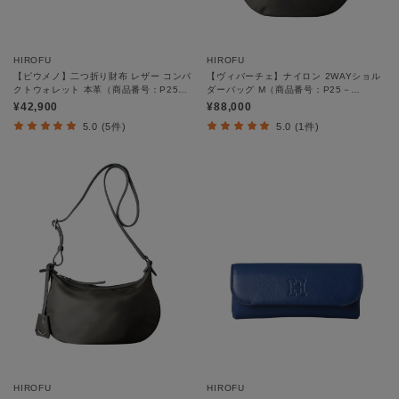
HIROFU
HIROFU
【ピウメノ】二つ折り財布 レザー コンパ
【ヴィバーチェ】ナイロン 2WAYショル
クトウォレット 本革（商品番号：P25－
ダーバッグ M（商品番号：P25－
65511）
39531）
¥42,900
¥88,000
5.0 (5件)
5.0 (1件)
HIROFU
HIROFU