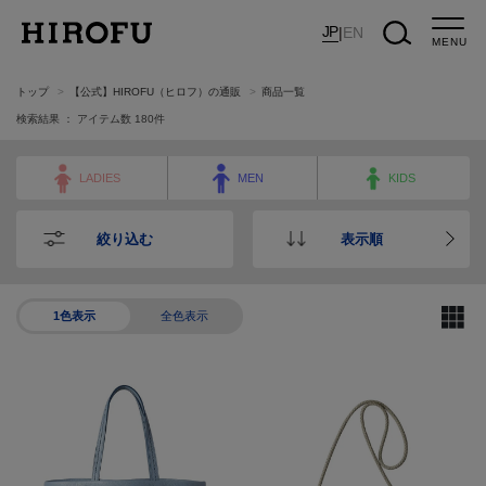
JP
|
EN
MENU
トップ
【公式】HIROFU（ヒロフ）の通販
商品一覧
検索結果 ： アイテム数
180
件
LADIES
MEN
KIDS
絞り込む
表示順
1色表示
全色表示