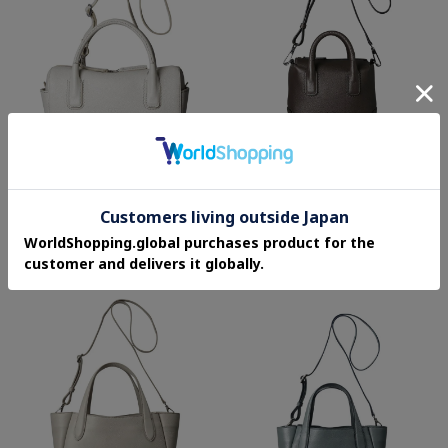
HIROFU
HIROFU
【デュオCMH】レザーハンドバッグ S
【デュオCMH】レザーハンドバッグ S
2WAY 本革 （商品番号：P25－35549）
2WAY 本革 ミニバッグ（商品番号：P25
－35548）
¥104,500
¥93,500
5.0 (1件)