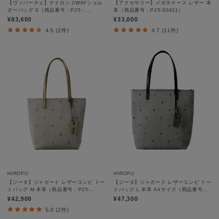
【ヴィバーチェ】ナイロン 2WAYショル
【アクセサリー】メガネケース レザー 本
ダーバッグ S（商品番号：P25－
革（商品番号：P25-50811）
39530）
¥83,600
¥33,000
4.5 (2件)
4.7 (11件)
HIROFU
HIROFU
【ジータ】ジャガード レザーコンビ トー
【ジータ】ジャガード レザーコンビ トー
トバッグ M 本革（商品番号：P25-
トバッグ L 本革 A4サイズ（商品番号：
39518）
P25-39519）
¥42,900
¥47,300
5.0 (2件)