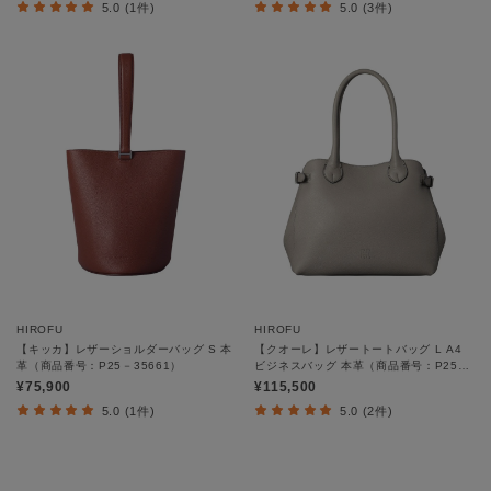
5.0 (1件)
5.0 (3件)
HIROFU
HIROFU
【キッカ】レザーショルダーバッグ S 本
【クオーレ】レザートートバッグ L A4
革（商品番号：P25－35661）
ビジネスバッグ 本革（商品番号：P25－
35642）
¥75,900
¥115,500
5.0 (1件)
5.0 (2件)