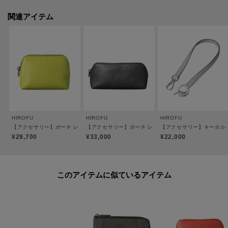
●ポケット×1
●キーリング付き
関連アイテム
●L字ジッパー開閉
●裏地：羊革
※裏地のカラーは商品のカラーによって異なります。
【素材】
＜ソフトバケッタ＞
牛革、混合なめし、ナチュラルシュリンク仕上げ。
イタリアのタンナーのレザーを採用。
HIROFU
HIROFU
HIROFU
HIROFUならではのオリジナルカラーを纏わせ、その特別感と深みを際立たせ
【アクセサリー】ポーチ レザー 本革（商品番号：P25-50506）
【アクセサリー】ポーチ レザー 本革（商品番号：P25-50
【アクセサリー】キーホルダー
ています。
¥29,700
¥33,000
¥22,000
シュリンク（収縮）加工による「シボ」が特徴で、一枚一枚革の表情が異な
ります。
傷が比較的目立ちにくく、使うほどに柔らかさが増していく革本来の弾力を
このアイテムに似ているアイテム
愉しめる素材。
＜パラディウムメッキ＞
金具には、ジュエリーにも使用される高品質なパラディウムメッキを施して