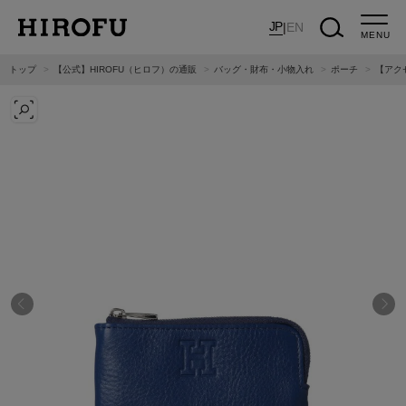
JP
|
EN
MENU
トップ
【公式】HIROFU（ヒロフ）の通販
バッグ・財布・小物入れ
ポーチ
【アク