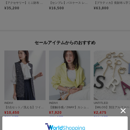
【アクセサリー】ミニ財布 キーリング付き レザー コンパクト カードケース 本革（商品番号P25-65506）
【センプレ】パスケース レザー 本革（商品番号：P25-50002）
た、パソコン・スマートフォンなどの環境により、若干製品と画像のカラー
¥
35,200
¥
16,500
¥
63,800
が異なる場合もございます。
セールアイテムからのおすすめ
INDIVI
INDIVI
UNTITLED
【2点セット／洗える】ツイードジレ＆ボウタイブラウス
【接触冷感／2WAY】カシュクールリネンシャツ
¥
10,450
¥
7,920
¥
2,475
50
%OFF
40
%OFF
50
%OFF
さらに10%OFF
さらに10%OFF
さらに15%OFF