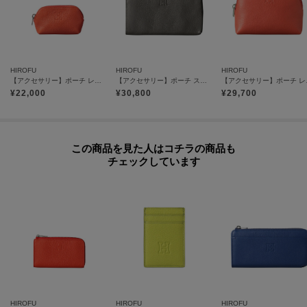
います。世界のメゾンブランドでも採用されるほどのグレードを誇り、傷や
くすみに強く、澄んだ上品な光沢が長く続きます。
＜Riri®社のスイス製ファスナー＞
HIROFU
HIROFU
HIROFU
滑らかな操作性や美しい光沢が特徴。
【アクセサリー】ポーチ レザー コンパクト 本革（商品番号：P25-50210）
【アクセサリー】ポーチ スリム レザー 本革（商品番号：P25-50807）
【アクセサリ
¥
22,000
¥
30,800
¥
29,700
【気になるアイテムは『お気に入り登録』がおすすめです】
＜お気に入り登録とは＞
この商品を見た人はコチラの商品も
オンラインサイトの各アイテムにある「ハートマーク」をクリックして簡単
チェックしています
に追加できます！
お気に入りアイテムが、在庫残りわずか・再入荷などキャンペーン対象にな
った場合にお知らせいたします。
※商品ご購入時にお渡しするお買上げ証明書にお取り扱い上のご注意とお手
入れについての表示がございますのでよくお読みください。
HIROFU
HIROFU
HIROFU
※照明の関係により、実際よりも色味が違って見える場合があります。ま