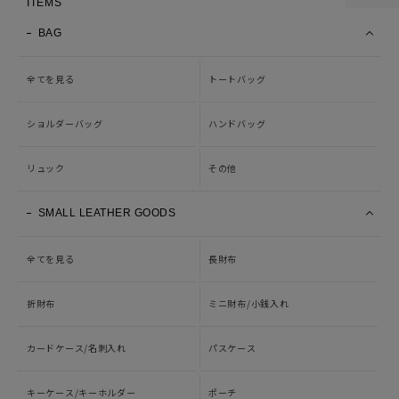
ITEMS
BAG
全てを見る
トートバッグ
ショルダーバッグ
ハンドバッグ
リュック
その他
SMALL LEATHER GOODS
全てを見る
長財布
折財布
ミニ財布/小銭入れ
カードケース/名刺入れ
パスケース
キーケース/キーホルダー
ポーチ