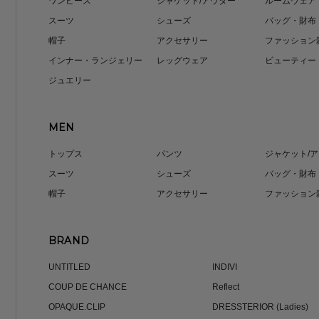
ワンピース
ジャケット/アウター
ルームウェア
スーツ
シューズ
バッグ・財布
帽子
アクセサリー
ファッション
インナー・ランジェリー
レッグウェア
ビューティー
ジュエリー
MEN
トップス
パンツ
ジャケット/
スーツ
シューズ
バッグ・財布
帽子
アクセサリー
ファッション
BRAND
UNTITLED
INDIVI
COUP DE CHANCE
Reflect
OPAQUE.CLIP
DRESSTERIOR (Ladies)