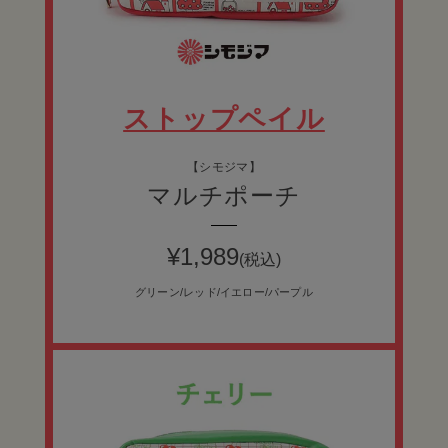
ストップペイル
【シモジマ】
マルチポーチ
¥
1,989
(税込)
グリーン/レッド/イエロー/パープル