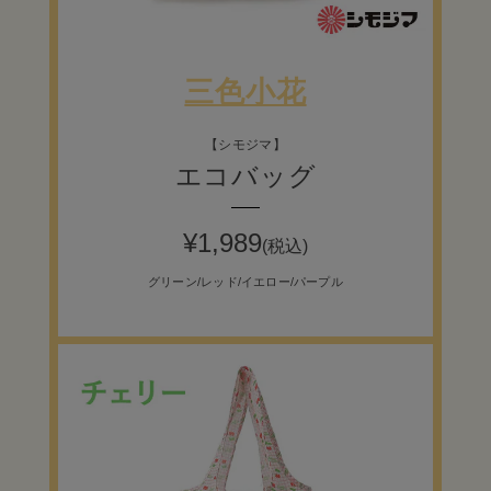
三色小花
【シモジマ】
エコバッグ
¥
1,989
(税込)
グリーン/レッド/イエロー/パープル