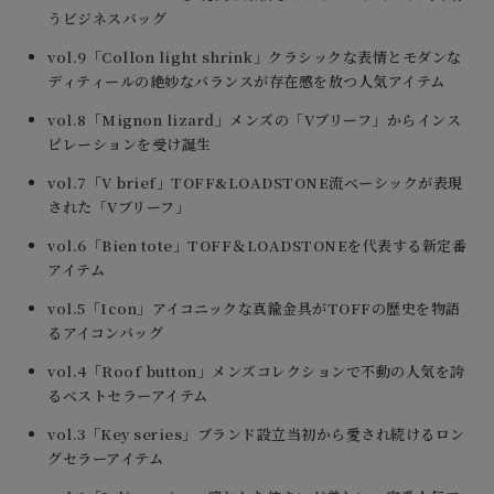
うビジネスバッグ
vol.9「Collon light shrink」クラシックな表情とモダンな
ディティールの絶妙なバランスが存在感を放つ人気アイテム
vol.8「Mignon lizard」メンズの「Vブリーフ」からインス
ピレーションを受け誕生
vol.7「V brief」TOFF&LOADSTONE流ベーシックが表現
された「Vブリーフ」
vol.6「Bien tote」TOFF＆LOADSTONEを代表する新定番
アイテム
vol.5「Icon」アイコニックな真鍮金具がTOFFの歴史を物語
るアイコンバッグ
vol.4「Roof button」メンズコレクションで不動の人気を誇
るベストセラーアイテム
vol.3「Key series」ブランド設立当初から愛され続けるロン
グセラーアイテム