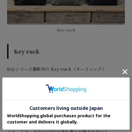
Key ruck
Key ruck
Keyシリーズ最新作の Key ruck（キーリュック）
上品かつクラシックな佇まいはそのままに
機能性も兼ね備えたバックパックに仕上げました。
L字ジップなので間口が広く開き、
荷物の出し入れがスムーズ。
クッション入りのPCスリーブが内蔵されているので、
リモートワークなどでPCの持ち運びが増えた方にも