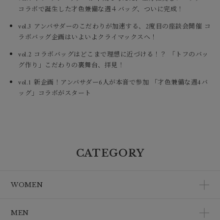
コラボで誕生した才色兼備な週４バッグ、ついに完成！
vol.3 アンバサダーのこだわりが加速する、2度目の座談会開催 コ
ラボバッグ企画はいよいよクライマックスへ！
vol.2 コラボバッグはどこまで理想に近づける！？ 「トフのバッ
グ作り」こだわりの裏舞台、拝見！
vol.1 新企画！アンバサダー6人が本音で参加 「才色兼備な週4バ
ッグ」コラボがスタート
CATEGORY
WOMEN
MEN