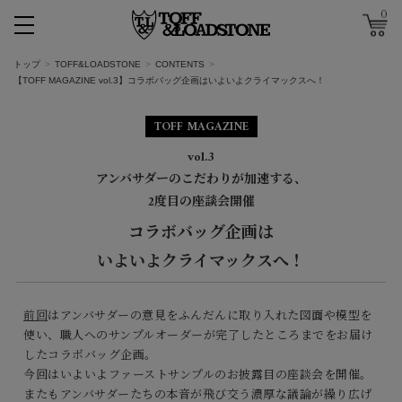
0
トップ
TOFF&LOADSTONE
CONTENTS
【TOFF MAGAZINE vol.3】コラボバッグ企画はいよいよクライマックスへ！
TOFF MAGAZINE
vol.3
アンバサダーのこだわりが加速する、
2度目の座談会開催
コラボバッグ企画は
いよいよクライマックスへ！
前回
はアンバサダーの意見をふんだんに取り入れた図面や模型を
使い、職人へのサンプルオーダーが完了したところまでをお届け
したコラボバッグ企画。
今回はいよいよファーストサンプルのお披露目の座談会を開催。
またもアンバサダーたちの本音が飛び交う濃厚な議論が繰り広げ