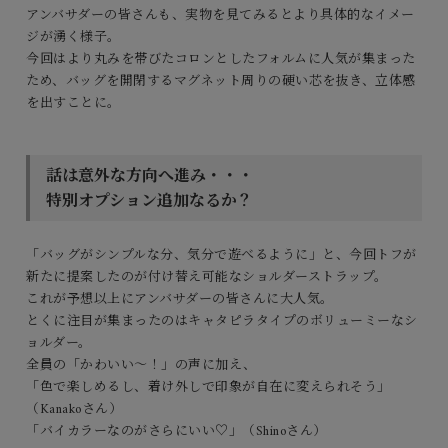
アンバサダーの皆さんも、実物を見てみるとより具体的なイメー
ジが湧く様子。
今回はより丸みを帯びたコロンとしたフォルムに人気が集まった
ため、バッグを開閉するマグネット周りの硬い芯を抜き、立体感
を出すことに。
話は意外な方向へ進み・・・
特別オプション追加なるか？
「バッグがシンプルな分、気分で遊べるように」と、今回トフが
新たに提案したのが付け替え可能なショルダーストラップ。
これが予想以上にアンバサダーの皆さんに大人気。
とくに注目が集まったのはキャタピラタイプのボリューミーなシ
ョルダー。
全員の「かわいい〜！」の声に加え、
「色で楽しめるし、着け外しで印象が自在に変えられそう」
（Kanakoさん）
「バイカラーなのがさらにいい♡」（Shinoさん）