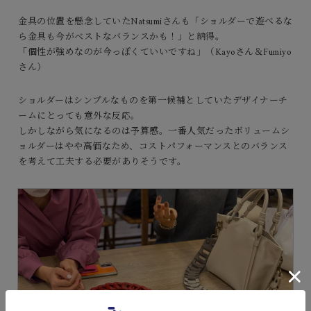
金具の位置を懸念していたNatsumiさんも「ショルダーで遊べるな
ら金具も今がベストなバランスかも！」と納得。
「個性が強めなのが今っぽくていいですね」（Kayoさん＆Fumiyo
さん）
ショルダーはシンプルなものを第一候補としていたデザイナーチ
ームにとっても意外な反応。
しかしながら気になるのは予算感。一番人気だったボリュームシ
ョルダーはやや高価なため、コストパフォーマンスとのバランス
を考えて工夫する必要がありそうです。