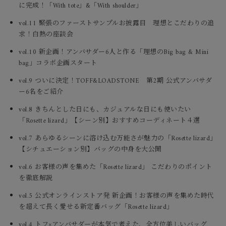
に完成！「With tote」&「With shoulder」
vol.11 緊張のファーストサンプルお披露目 理想とこだわりの追
求！白熱の座談会
vol.10 新企画！アンバサダー6人と作る「理想のBig bag & Mini
bag」コラボ企画スタート
vol.9 ついに決定！TOFF&LOADSTONE 第2期 公式アンバサダ
ー6名をご紹介
vol.8 きちんとした日にも、カジュアルな日にも使いたい
「Rosette lizard」【シーン別】おすすめコーディネート４選
vol.7 あらゆるシーンに溶け込む万能さが魅力の「Rosette lizard」
【シチュエーション別】バッグの中身を大公開
vol.6 お客様の声を集めた「Rosette lizard」 こだわりのポイント
を徹底解説
vol.5 公式オンラインストア発 新企画！お客様の声を集めた時代
を超えて長く愛せる新定番バッグ「Rosette lizard」
vol.4 トフ×アンバサダーが本気で考えた、全方位美しいバッグ