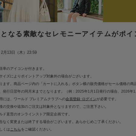
出となる
素敵なセレモニーアイテムが
ポイ
2月13日（木）23:59
倍率のアイコンが付きます。
サイズによりポイントアップ対象外の場合がございます。
ります。商品ページ内の「カートに入れる」ボタン横の販売価格がセール価格の
発行日翌年の同月末までとなります。（例：2025年1月1日発行の場合、2026年
用には、ワールド プレミアムクラブへの
会員登録･ログイン
が必要です。
後の交換や追加のご注文は対象外となりますので、ご注意下さい。
ルド直営のオンラインストア限定企画です。
告なく変更または終了する場合がございます。あらかじめご了承ください。
しくは
こちら
をご確認ください。