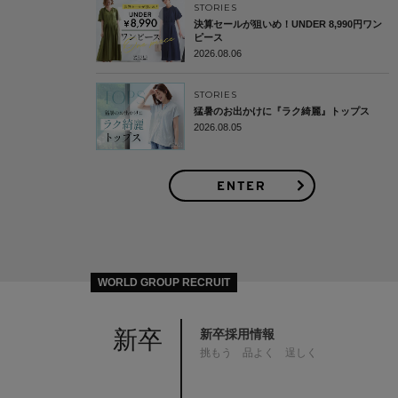
STORIES
決算セールが狙いめ！UNDER 8,990円ワン
ピース
2026.08.06
STORIES
猛暑のお出かけに『ラク綺麗』トップス
2026.08.05
WORLD GROUP RECRUIT
新卒
新卒採用情報
挑もう 品よく 逞しく