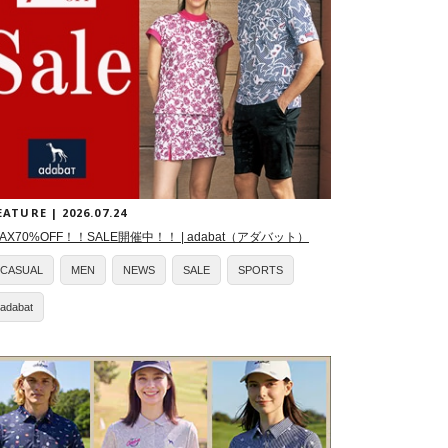
EATURE | 2026.07.24
AX70%OFF！！SALE開催中！！ | adabat（アダバット）
CASUAL
MEN
NEWS
SALE
SPORTS
adabat