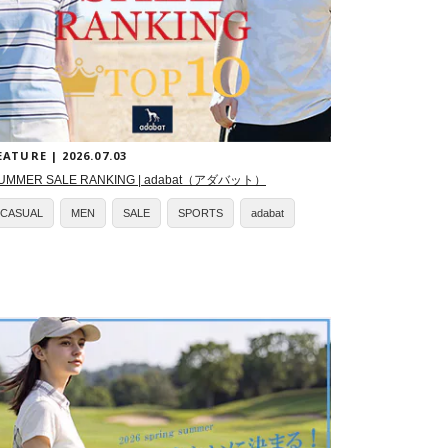
EATURE | 2026.07.03
UMMER SALE RANKING | adabat（アダバット）
CASUAL
MEN
SALE
SPORTS
adabat