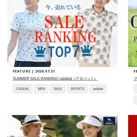
FEATURE | 2026.07.31
F
SUMMER SALE RANKING | adabat（アダバット）
プ
CASUAL
MEN
SALE
SPORTS
adabat