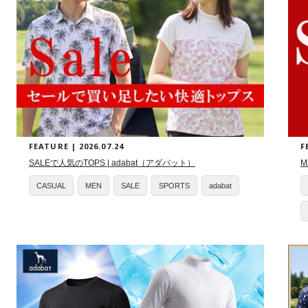
FEATURE | 2026.07.24
F
SALEで人気のTOPS | adabat（アダバット）
M
CASUAL
MEN
SALE
SPORTS
adabat