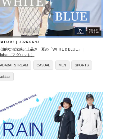
EATURE | 2026.06.12
倒的な清潔感と上品さ 夏の「WHITE＆BLUE」 |
dabat（アダバット）
ADABAT STREAM
CASUAL
MEN
SPORTS
adabat