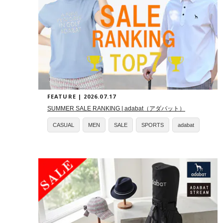
FEATURE | 2026.07.17
SUMMER SALE RANKING | adabat（アダバット）
CASUAL
MEN
SALE
SPORTS
adabat