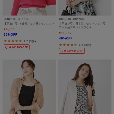
COUP DE CHANCE
COUP DE CHANCE
【手洗い可／9分袖】リブ風ラインニット
【手洗い可／日本製／セットアップ可】
アート的プリントブラウス
¥8,800
¥11,352
50%OFF
40%OFF
4.7 (3件)
4.3 (3件)
さらに10%OFF
さらに10%OFF