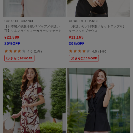
COUP DE CHANCE
COUP DE CHANCE
【日本製／接触冷感／UVケア／手洗い
【手洗い可／日本製／セットアップ可】
可】リネンライクノーカラージャケット
キーネックブラウス
¥22,880
¥11,165
20%OFF
30%OFF
4.0 (1件)
4.0 (1件)
さらに10%OFF
さらに10%OFF