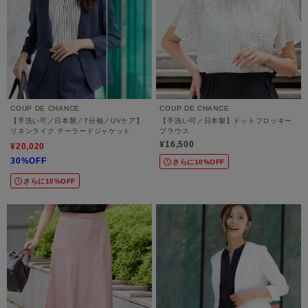
COUP DE CHANCE
COUP DE CHANCE
【手洗い可／日本製／7分袖／UVケア】
【手洗い可／日本製】ドットフロッキー
リネンライク テーラードジャケット
ブラウス
¥16,500
¥20,020
30%OFF
さらに10%OFF
さらに10%OFF