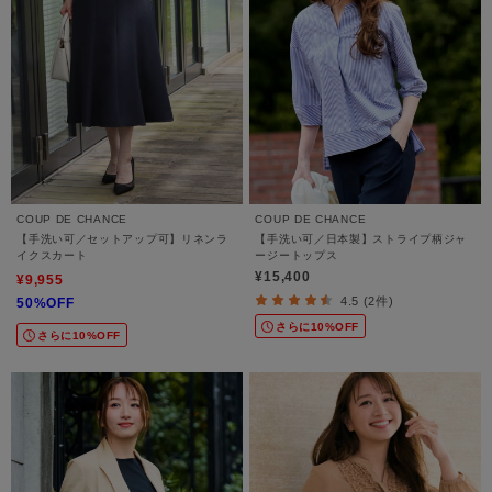
COUP DE CHANCE
COUP DE CHANCE
【手洗い可／セットアップ可】リネンラ
【手洗い可／日本製】ストライプ柄ジャ
イクスカート
ージートップス
¥15,400
¥9,955
4.5 (2件)
50%OFF
さらに10%OFF
さらに10%OFF