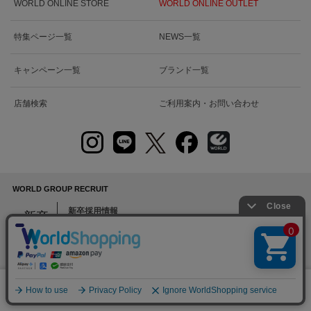
WORLD ONLINE STORE
WORLD ONLINE OUTLET
特集ページ一覧
NEWS一覧
キャンペーン一覧
ブランド一覧
店舗検索
ご利用案内・お問い合わせ
WORLD GROUP RECRUIT
新卒採用情報
新卒
挑もう 品よく 逞しく
販売スタッフ募集
絞り込む
アルバイト・パート・正社員
中途
本部スタッフ募集
0
MD・デザイナー・EC・PR・システム・バックオフィスなど
メニュー
スナップ
探す
お気に入り
カート