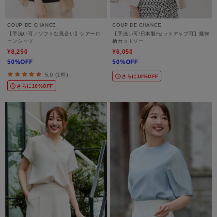
COUP DE CHANCE
COUP DE CHANCE
【手洗い可／ソフトな風合い】シアーロ
【手洗い可/日本製/セットアップ可】幾何
ーンシャツ
柄カットソー
¥8,250
¥6,050
50%OFF
50%OFF
5.0 (1件)
さらに10%OFF
さらに10%OFF