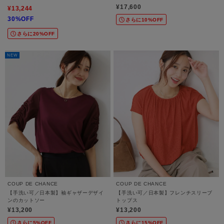
¥17,600
¥13,244
30%OFF
さらに10%OFF
さらに20%OFF
NEW
COUP DE CHANCE
COUP DE CHANCE
【手洗い可／日本製】袖ギャザーデザイ
【手洗い可／日本製】フレンチスリーブ
ンのカットソー
トップス
¥13,200
¥13,200
さらに5%OFF
さらに15%OFF