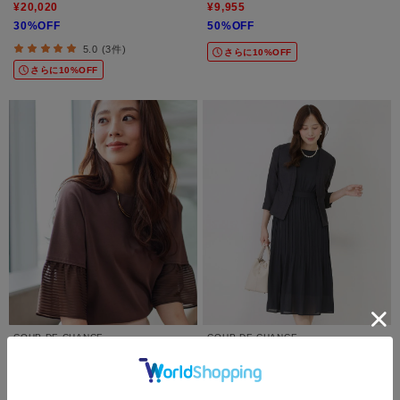
¥20,020
¥9,955
30%OFF
50%OFF
5.0 (3件)
さらに10%OFF
さらに10%OFF
COUP DE CHANCE
COUP DE CHANCE
【5分袖／日本製／接触冷感】異素材ドッ
【手洗い可】プリーツフレアワンピース
キングカットソー
¥15,950
¥9,680
50%OFF