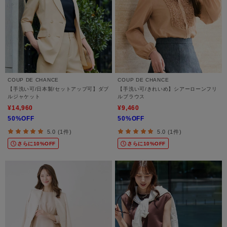
COUP DE CHANCE
COUP DE CHANCE
【手洗い可/日本製/セットアップ可】ダブ
【手洗い可/きれいめ】シアーローンフリ
ルジャケット
ルブラウス
¥14,960
¥9,460
50%OFF
50%OFF
5.0 (1件)
5.0 (1件)
さらに10%OFF
さらに10%OFF