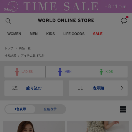
WOMEN
MEN
KIDS
LIFE GOODS
SALE
トップ
商品一覧
検索結果 ： アイテム数
371
件
LADIES
MEN
KIDS
絞り込む
表示順
1色表示
全色表示