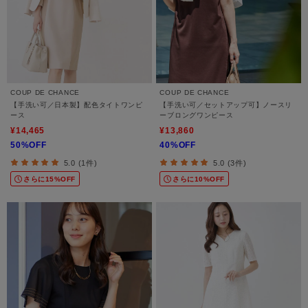
COUP DE CHANCE
COUP DE CHANCE
【手洗い可／日本製】配色タイトワンピ
【手洗い可／セットアップ可】ノースリ
ース
ーブロングワンピース
¥14,465
¥13,860
50%OFF
40%OFF
5.0 (1件)
5.0 (3件)
さらに15%OFF
さらに10%OFF