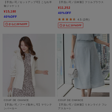
【手洗い可／セットアップ可】こなれ半
【手洗い可／日本製】フリルブラウス
袖ジャケット
¥11,352
¥15,180
40%OFF
40%OFF
4.5 (2件)
さらに20%OFF
さらに10%OFF
COUP DE CHANCE
COUP DE CHANCE
【手洗い可／フード取外し可】マウンテ
【手洗い可／日本製】リネンライク フレ
ンパーカー
アスカート