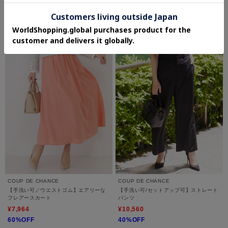
20%OFF
5.0 (2件)
5.0 (4件)
さらに10%OFF
さらに10%OFF
COUP DE CHANCE
COUP DE CHANCE
【手洗い可／ウエストゴム】エアリーな
【手洗い可/セットアップ可】ストレート
フレアースカート
パンツ
¥7,964
¥10,560
60%OFF
40%OFF